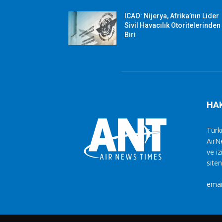
ICAO: Nijerya, Afrika’nın Lider
Sivil Havacılık Otoritelerinden
Biri
HA
Türki
AirN
ve i
siten
emai