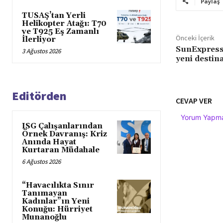
Paylaş
TUSAŞ’tan Yerli
Helikopter Atağı: T70
ve T925 Eş Zamanlı
Önceki İçerik
İlerliyor
SunExpress,
3 Ağustos 2026
yeni destin
Editörden
CEVAP VER
Yorum Yapmak
ISG Çalışanlarından
Örnek Davranış: Kriz
Anında Hayat
Kurtaran Müdahale
6 Ağustos 2026
“Havacılıkta Sınır
Tanımayan
Kadınlar”ın Yeni
Konuğu: Hürriyet
Munanoğlu