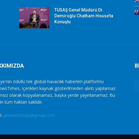
TUSAŞ Genel Müdürü Dr.
Demiroğlu Chatham House’ta
Konuştu
KKIMIZDA
B
ye'nin ödüllü tek global havacılık haberleri platformu
ewsTimes, içerikleri kaynak gösterilmeden alıntı yapılamaz
zinsiz olarak kopyalanamaz, başka yerde yayınlanamaz. Bu
in tüm hakları saklıdır.
l:
airnewstimes@gmail.com