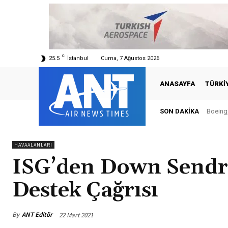
C
25.5
İstanbul
Cuma, 7 Ağustos 2026
ANASAYFA
TÜRKI
SON DAKIKA
Boeing,
Tür
HAVAALANLARI
ISG’den Down Sendro
Destek Çağrısı
By
ANT Editör
22 Mart 2021