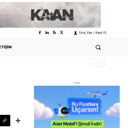
Giriş Yap / Kayıt Ol
ETIŞIM
- AJet -