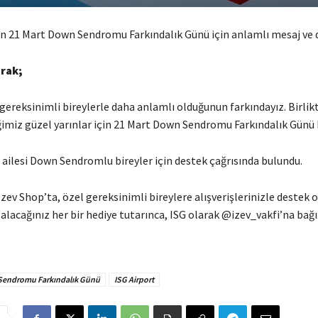
an 21 Mart Down Sendromu Farkındalık Günü için anlamlı mesaj ve 
arak;
gereksinimli bireylerle daha anlamlı olduğunun farkındayız. Birlik
miz güzel yarınlar için 21 Mart Down Sendromu Farkındalık Günü 
 ailesi Down Sendromlu bireyler için destek çağrısında bulundu.
v Shop’ta, özel gereksinimli bireylere alışverişlerinizle destek ol
alacağınız her bir hediye tutarınca, ISG olarak @izev_vakfi’na bağ
endromu Farkındalık Günü
ISG Airport