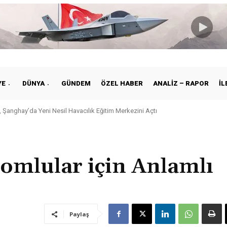
YE
DÜNYA
GÜNDEM
ÖZEL HABER
ANALIZ – RAPOR
İL
 Şanghay’da Yeni Nesil Havacılık Eğitim Merkezini Açtı
kiye ile Vietnam Arasında Hava Ulaştırmasında Yeni Dönem
mlular için Anlamlı
Paylaş