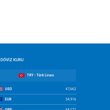
DÖVİZ KURU
TRY - Türk Lirası
USD
47,662
EUR
54,916
GBP
64,121