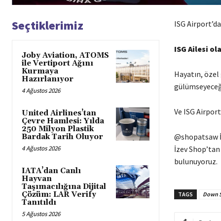
Seçtiklerimiz
ISG Airport’d
ISG Ailesi ol
Joby Aviation, ATOMS
ile Vertiport Ağını
Kurmaya
Hayatın, özel 
Hazırlanıyor
gülümseyeceği
4 Ağustos 2026
Ve ISG Airport
United Airlines’tan
Çevre Hamlesi: Yılda
250 Milyon Plastik
@shopatsaw İze
Bardak Tarih Oluyor
4 Ağustos 2026
İzev Shop’tan 
bulunuyoruz.
IATA’dan Canlı
Hayvan
Taşımacılığına Dijital
Çözüm: LAR Verify
TAGS
Down S
Tanıtıldı
5 Ağustos 2026