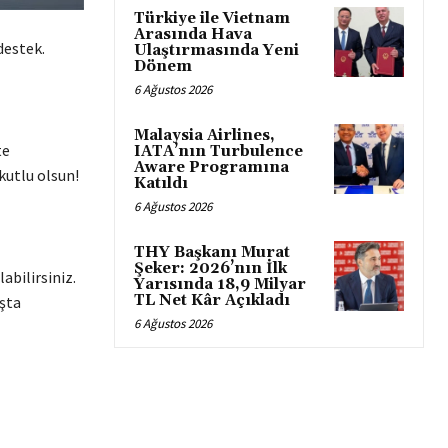
Türkiye ile Vietnam
Arasında Hava
destek.
Ulaştırmasında Yeni
Dönem
6 Ağustos 2026
Malaysia Airlines,
te
IATA’nın Turbulence
Aware Programına
kutlu olsun!
Katıldı
6 Ağustos 2026
THY Başkanı Murat
Şeker: 2026’nın İlk
abilirsiniz.
Yarısında 18,9 Milyar
TL Net Kâr Açıkladı
ışta
6 Ağustos 2026