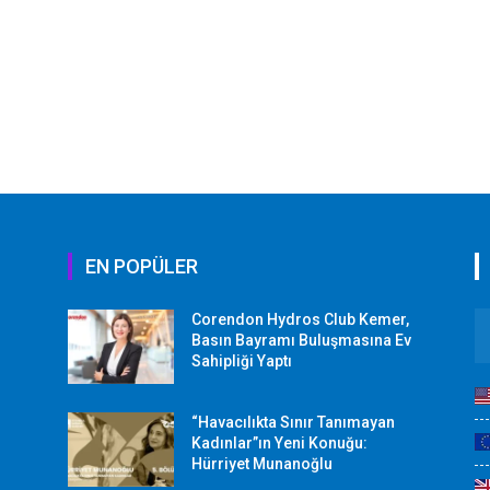
EN POPÜLER
Corendon Hydros Club Kemer,
r
Basın Bayramı Buluşmasına Ev
Sahipliği Yaptı
“Havacılıkta Sınır Tanımayan
Kadınlar”ın Yeni Konuğu:
Hürriyet Munanoğlu