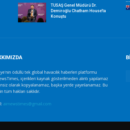
TUSAŞ Genel Müdürü Dr.
Demiroğlu Chatham House’ta
Konuştu
KKIMIZDA
B
ye'nin ödüllü tek global havacılık haberleri platformu
ewsTimes, içerikleri kaynak gösterilmeden alıntı yapılamaz
zinsiz olarak kopyalanamaz, başka yerde yayınlanamaz. Bu
in tüm hakları saklıdır.
l:
airnewstimes@gmail.com