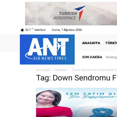
C
32.7
İstanbul
Cuma, 7 Ağustos 2026
ANASAYFA
TÜRKI
SON DAKIKA
Boeing,
Ana Sayfa
Etiketler
Down Sendromu Farkındalık 
Tag: Down Sendromu Fa