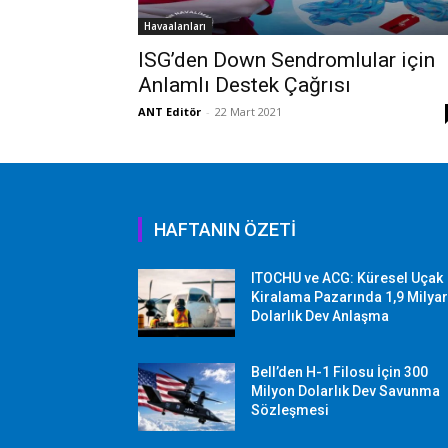
Havaalanları
ISG’den Down Sendromlular için
Anlamlı Destek Çağrısı
ANT Editör
-
22 Mart 2021
HAFTANIN ÖZETİ
ITOCHU ve ACG: Küresel Uçak
Kiralama Pazarında 1,9 Milya
Dolarlık Dev Anlaşma
Bell’den H-1 Filosu İçin 300
Milyon Dolarlık Dev Savunma
Sözleşmesi