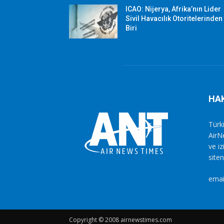
ICAO: Nijerya, Afrika’nın Lider
Sivil Havacılık Otoritelerinden
Biri
HA
Türki
AirN
ve i
siten
emai
Copyright © 2008 airnewstimes.com