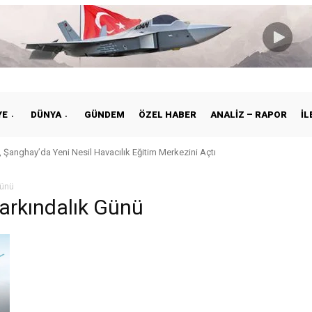
YE
DÜNYA
GÜNDEM
ÖZEL HABER
ANALIZ – RAPOR
İL
 Şanghay’da Yeni Nesil Havacılık Eğitim Merkezini Açtı
Günü
rkındalık Günü