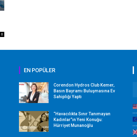
0
EN POPÜLER
Corendon Hydros Club Kemer,
r
Basın Bayramı Buluşmasına Ev
Sahipliği Yaptı
“Havacılıkta Sınır Tanımayan
Kadınlar”ın Yeni Konuğu:
Hürriyet Munanoğlu