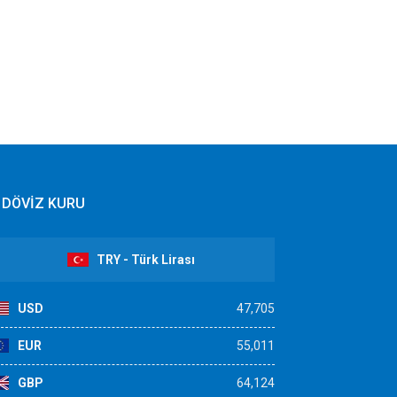
DÖVİZ KURU
TRY - Türk Lirası
USD
47,705
EUR
55,011
GBP
64,124