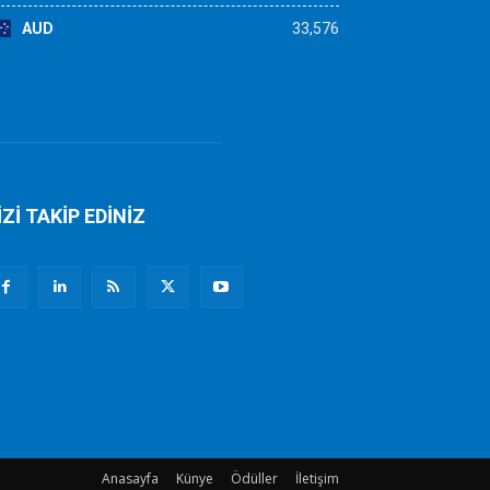
AUD
33,576
İZİ TAKİP EDİNİZ
Anasayfa
Künye
Ödüller
İletişim