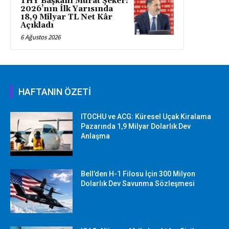
THY Başkanı Murat Şeker:
2026’nın İlk Yarısında
18,9 Milyar TL Net Kâr
Açıkladı
6 Ağustos 2026
HAFTANIN ÖZETİ
ITOCHU ve ACG: Küresel Uçak Kiralama
Pazarında 1,9 Milyar Dolarlık Dev
Anlaşma
Bell’den H-1 Filosu İçin 300 Milyon
Dolarlık Dev Savunma Sözleşmesi