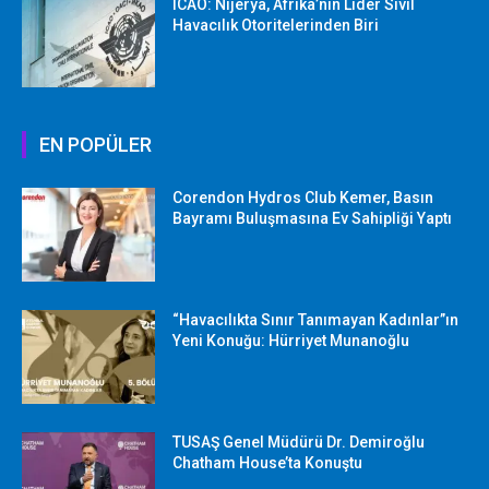
ICAO: Nijerya, Afrika’nın Lider Sivil
Havacılık Otoritelerinden Biri
EN POPÜLER
Corendon Hydros Club Kemer, Basın
Bayramı Buluşmasına Ev Sahipliği Yaptı
“Havacılıkta Sınır Tanımayan Kadınlar”ın
Yeni Konuğu: Hürriyet Munanoğlu
TUSAŞ Genel Müdürü Dr. Demiroğlu
Chatham House’ta Konuştu