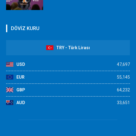
DÖVİZ KURU
TRY - Türk Lirası
USD
47,697
EUR
55,145
GBP
64,232
AUD
33,651