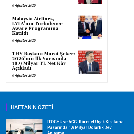
6 Ağustos 2026
Malaysia Airlines,
IATA’nın Turbulence
Aware Programına
Katıldı
6 Ağustos 2026
THY Başkanı Murat Şeker:
2026’nın İlk Yarısında
18,9 Milyar TL Net Kâr
Açıkladı
6 Ağustos 2026
HAFTANIN ÖZETİ
ITOCHU ve ACG: Küresel Uçak Kiralama
Pazarında 1,9 Milyar Dolarlık Dev
Anlaşma