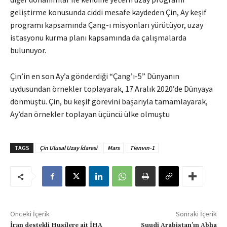
geliştirme konusunda ciddi mesafe kaydeden Çin, Ay keşif
programı kapsamında Çang-ı misyonları yürütüyor, uzay
istasyonu kurma planı kapsamında da çalışmalarda
bulunuyor.
Çin’in en son Ay’a gönderdiği “Çang’ı-5” Dünyanın
uydusundan örnekler toplayarak, 17 Aralık 2020’de Dünyaya
dönmüştü. Çin, bu keşif görevini başarıyla tamamlayarak,
Ay’dan örnekler toplayan üçüncü ülke olmuştu
TAGS
Çin Ulusal Uzay İdaresi
Mars
Tienvın-1
Önceki İçerik
Sonraki İçerik
İran destekli Husilere ait İHA
Suudi Arabistan’ın Abha