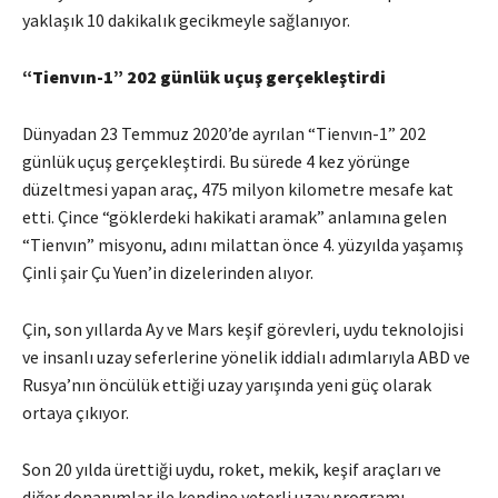
yaklaşık 10 dakikalık gecikmeyle sağlanıyor.
“Tienvın-1” 202 günlük uçuş gerçekleştirdi
Dünyadan 23 Temmuz 2020’de ayrılan “Tienvın-1” 202
günlük uçuş gerçekleştirdi. Bu sürede 4 kez yörünge
düzeltmesi yapan araç, 475 milyon kilometre mesafe kat
etti. Çince “göklerdeki hakikati aramak” anlamına gelen
“Tienvın” misyonu, adını milattan önce 4. yüzyılda yaşamış
Çinli şair Çu Yuen’in dizelerinden alıyor.
Çin, son yıllarda Ay ve Mars keşif görevleri, uydu teknolojisi
ve insanlı uzay seferlerine yönelik iddialı adımlarıyla ABD ve
Rusya’nın öncülük ettiği uzay yarışında yeni güç olarak
ortaya çıkıyor.
Son 20 yılda ürettiği uydu, roket, mekik, keşif araçları ve
diğer donanımlar ile kendine yeterli uzay programı