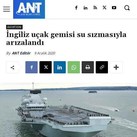
AVIATION
İngiliz uçak gemisi su sızmasıyla
arızalandı
9 Aralık 2020
By
ANT Editör