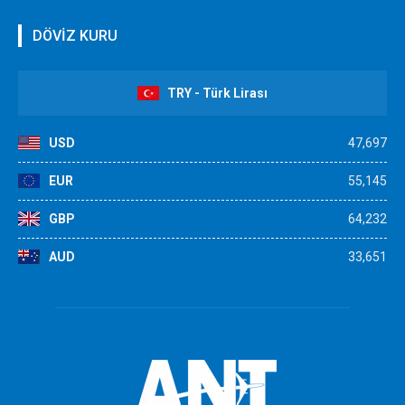
DÖVİZ KURU
TRY - Türk Lirası
USD
47,697
EUR
55,145
GBP
64,232
AUD
33,651