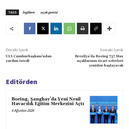
TAGS
İngiltere
uçak gemisi
Önceki İçerik
Sonraki İçerik
UIA Cumhurbaşkanı’ndan
Brezilya’da Boeing 737 Max
yardım istedi
uçaklarının ticari seferleri
yeniden başlayacak
Editörden
Boeing, Şanghay’da Yeni Nesil
Havacılık Eğitim Merkezini Açtı
6 Ağustos 2026