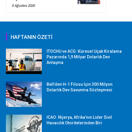
6 Ağustos 2026
HAFTANIN ÖZETİ
ITOCHU ve ACG: Küresel Uçak Kiralama
Pazarında 1,9 Milyar Dolarlık Dev
Anlaşma
Bell’den H-1 Filosu İçin 300 Milyon
Dolarlık Dev Savunma Sözleşmesi
ICAO: Nijerya, Afrika’nın Lider Sivil
Havacılık Otoritelerinden Biri