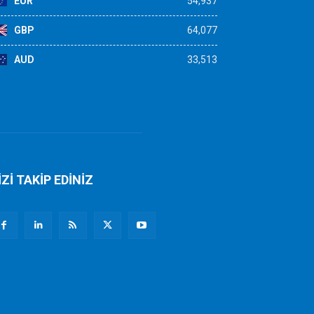
EUR
54,937
GBP
64,077
AUD
33,513
İZİ TAKİP EDİNİZ