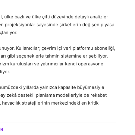
 ülke bazlı ve ülke çifti düzeyinde detaylı analizler
nen projeksiyonlar sayesinde şirketlerin değişen piyasa
çlanıyor.
nuyor. Kullanıcılar; çevrim içi veri platformu aboneliği,
ları gibi seçeneklerle tahmin sistemine erişebiliyor.
urizm kuruluşları ve yatırımcılar kendi operasyonel
liyor.
nümüzdeki yıllarda yalnızca kapasite büyümesiyle
yapay zekâ destekli planlama modelleriyle de rekabet
havacılık stratejilerinin merkezindeki en kritik
AR