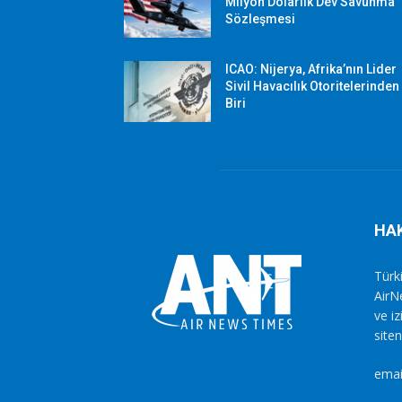
Milyon Dolarlık Dev Savunma
Sözleşmesi
ICAO: Nijerya, Afrika’nın Lider
Sivil Havacılık Otoritelerinden
Biri
HA
Türki
AirN
ve i
siten
emai