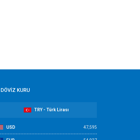
DÖVİZ KURU
TRY - Türk Lirası
USD
47,595