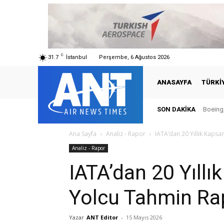
C
31.7
İstanbul
Perşembe, 6 Ağustos 2026
ANASAYFA
TÜRKI
SON DAKIKA
Boeing,
Ana Sayfa
Analiz - Rapor
IATA’dan 20 Yıllık Kaps
Analiz - Rapor
IATA’dan 20 Yıllı
Yolcu Tahmin Ra
Yazar
ANT Editor
-
15 Mayıs 2026