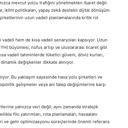
lnızca mevcut yolcu trafiğini yönetmekten ibaret değil.
, iklim politikaları, yapay zekâ destekli dijital dönüşüm
şirketlerinin uzun vadeli planlamalarında kritik rol
n vadeli hem de kısa vadeli senaryoları kapsıyor. Uzun
SYH) büyümesi, nüfus artışı ve uluslararası ticaret gibi
a vadeli tahminlerde tüketici güveni, döviz kurları,
a dinamik değişkenler dikkate alınıyor.
lıyor. Bu yaklaşım sayesinde hava yolu şirketleri ve
eopolitik gelişmeler veya ani talep değişimlerine karşı
etlerine yalnızca veri değil; aynı zamanda stratejik
ikle filo yatırımları, rota planlamaları, havaalanı
leri ve gelir optimizasyonu süreçlerinde önemli referans