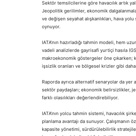
Sektör temsilcilerine göre havacılık artık ya
Jeopolitik gerilimler, ekonomik dalgalanmalar
ve değişen seyahat alışkanlıkları, hava yolu 
oynuyor.
IATA’nın hazırladığı tahmin modeli, hem uzu
vadeli analizlerde gayrisafi yurtiçi hasıla (G
makroekonomik göstergeler öne çıkarken; kıs
işsizlik oranları ve bölgesel krizler gibi dah
Raporda ayrıca alternatif senaryolar da yer a
sektör paydaşları; ekonomik belirsizlikler, j
farklı olasılıkları değerlendirebiliyor.
IATA’nın yolcu tahmin sistemi, havacılık şirk
planlama avantajı da sunuyor. Çalışmanın özell
kapasite yönetimi, sürdürülebilirlik strateji