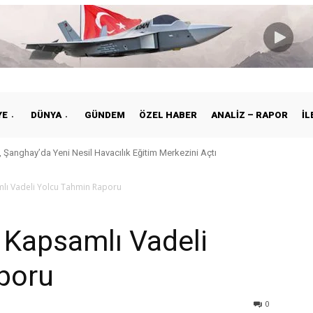
YE
DÜNYA
GÜNDEM
ÖZEL HABER
ANALIZ – RAPOR
İL
 Şanghay’da Yeni Nesil Havacılık Eğitim Merkezini Açtı
amlı Vadeli Yolcu Tahmin Raporu
k Kapsamlı Vadeli
poru
0