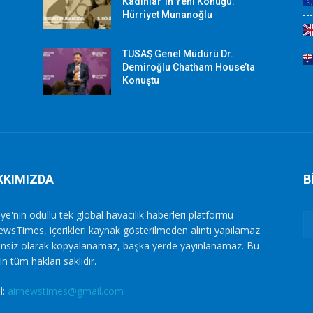
Kadınlar”ın Yeni Konuğu:
Hürriyet Munanoğlu
TUSAŞ Genel Müdürü Dr.
Demiroğlu Chatham House’ta
Konuştu
KKIMIZDA
B
ye'nin ödüllü tek global havacılık haberleri platformu
ewsTimes, içerikleri kaynak gösterilmeden alıntı yapılamaz
zinsiz olarak kopyalanamaz, başka yerde yayınlanamaz. Bu
in tüm hakları saklıdır.
l:
airnewstimes@gmail.com