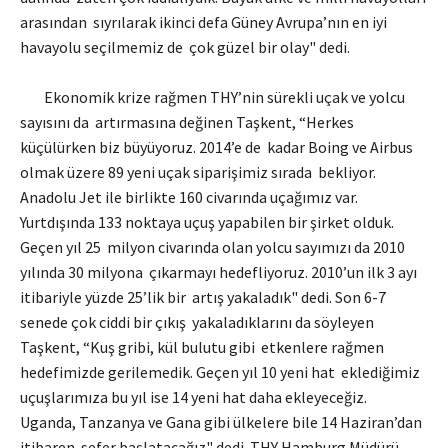
arasından sıyrılarak ikinci defa Güney Avrupa’nın en iyi
havayolu seçilmemiz de çok güzel bir olay" dedi.
Ekonomik krize rağmen THY’nin sürekli uçak ve yolcu
sayısını da artırmasına değinen Taşkent, “Herkes
küçülürken biz büyüyoruz. 2014’e de kadar Boing ve Airbus
olmak üzere 89 yeni uçak siparişimiz sırada bekliyor.
Anadolu Jet ile birlikte 160 civarında uçağımız var.
Yurtdışında 133 noktaya uçuş yapabilen bir şirket olduk.
Geçen yıl 25 milyon civarında olan yolcu sayımızı da 2010
yılında 30 milyona çıkarmayı hedefliyoruz. 2010’un ilk 3 ayı
itibariyle yüzde 25’lik bir artış yakaladık" dedi. Son 6-7
senede çok ciddi bir çıkış yakaladıklarını da söyleyen
Taşkent, “Kuş gribi, kül bulutu gibi etkenlere rağmen
hedefimizde gerilemedik. Geçen yıl 10 yeni hat eklediğimiz
uçuşlarımıza bu yıl ise 14 yeni hat daha ekleyeceğiz.
Uganda, Tanzanya ve Gana gibi ülkelere bile 14 Haziran’dan
itibaren sefer başlatacağız" dedi. THY Hamburg Müdürü