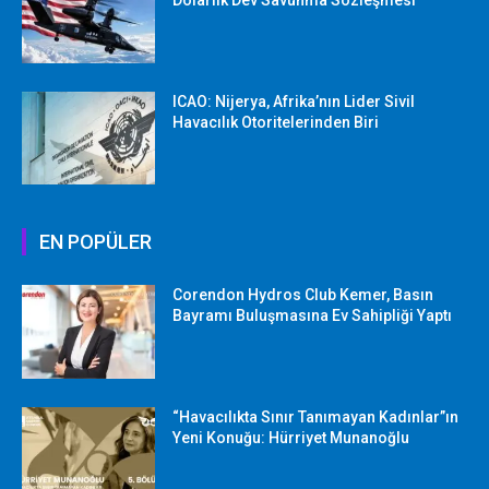
Dolarlık Dev Savunma Sözleşmesi
ICAO: Nijerya, Afrika’nın Lider Sivil
Havacılık Otoritelerinden Biri
EN POPÜLER
Corendon Hydros Club Kemer, Basın
Bayramı Buluşmasına Ev Sahipliği Yaptı
“Havacılıkta Sınır Tanımayan Kadınlar”ın
Yeni Konuğu: Hürriyet Munanoğlu