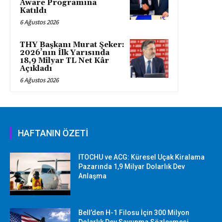
Aware Programına
Katıldı
6 Ağustos 2026
THY Başkanı Murat Şeker:
2026’nın İlk Yarısında
18,9 Milyar TL Net Kâr
Açıkladı
6 Ağustos 2026
HAFTANIN ÖZETİ
ITOCHU ve ACG: Küresel Uçak Kiralama
Pazarında 1,9 Milyar Dolarlık Dev
Anlaşma
Bell’den H-1 Filosu İçin 300 Milyon