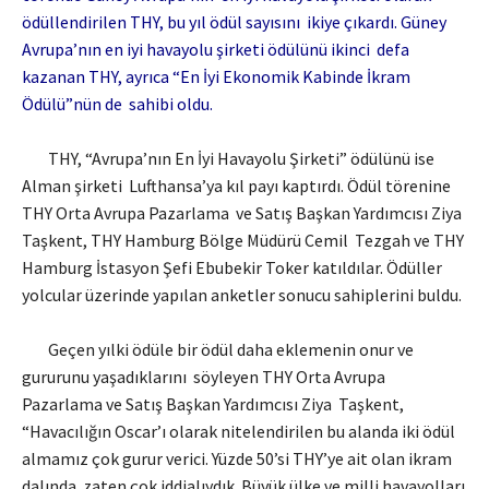
ödüllendirilen THY, bu yıl ödül sayısını ikiye çıkardı. Güney
Avrupa’nın en iyi havayolu şirketi ödülünü ikinci defa
kazanan THY, ayrıca “En İyi Ekonomik Kabinde İkram
Ödülü”nün de sahibi oldu.
THY, “Avrupa’nın En İyi Havayolu Şirketi” ödülünü ise
Alman şirketi Lufthansa’ya kıl payı kaptırdı. Ödül törenine
THY Orta Avrupa Pazarlama ve Satış Başkan Yardımcısı Ziya
Taşkent, THY Hamburg Bölge Müdürü Cemil Tezgah ve THY
Hamburg İstasyon Şefi Ebubekir Toker katıldılar. Ödüller
yolcular üzerinde yapılan anketler sonucu sahiplerini buldu.
Geçen yılki ödüle bir ödül daha eklemenin onur ve
gururunu yaşadıklarını söyleyen THY Orta Avrupa
Pazarlama ve Satış Başkan Yardımcısı Ziya Taşkent,
“Havacılığın Oscar’ı olarak nitelendirilen bu alanda iki ödül
almamız çok gurur verici. Yüzde 50’si THY’ye ait olan ikram
dalında zaten çok iddialıydık. Büyük ülke ve milli havayolları