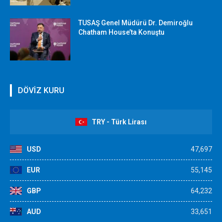
TUSAŞ Genel Müdürü Dr. Demiroğlu
Chatham House’ta Konuştu
DÖVİZ KURU
TRY - Türk Lirası
USD
47,697
EUR
55,145
GBP
64,232
AUD
33,651