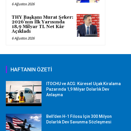
6 Ağustos 2026
THY Başkanı Murat Şeker:
2026’nın İlk Yarısında
18,9 Milyar TL Net Kâr
Açıkladı
6 Ağustos 2026
HAFTANIN ÖZETİ
ITOCHU ve ACG: Küresel Uçak Kiralama
Pazarında 1,9 Milyar Dolarlık Dev
Anlaşma
Bell’den H-1 Filosu İçin 300 Milyon
Dolarlık Dev Savunma Sözleşmesi