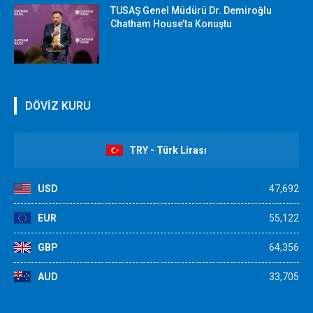
TUSAŞ Genel Müdürü Dr. Demiroğlu
Chatham House’ta Konuştu
DÖVİZ KURU
TRY - Türk Lirası
USD
47,692
EUR
55,122
GBP
64,356
AUD
33,705