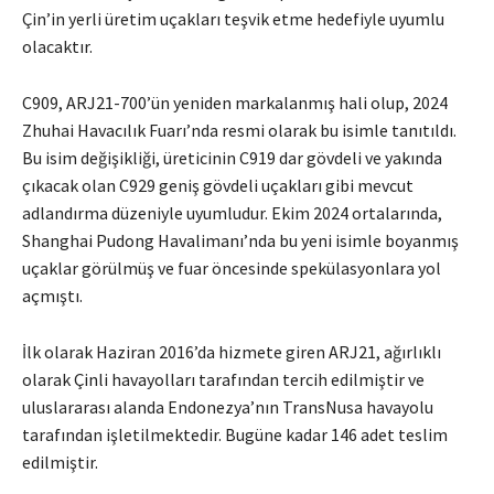
Çin’in yerli üretim uçakları teşvik etme hedefiyle uyumlu
olacaktır.
C909, ARJ21-700’ün yeniden markalanmış hali olup, 2024
Zhuhai Havacılık Fuarı’nda resmi olarak bu isimle tanıtıldı.
Bu isim değişikliği, üreticinin C919 dar gövdeli ve yakında
çıkacak olan C929 geniş gövdeli uçakları gibi mevcut
adlandırma düzeniyle uyumludur. Ekim 2024 ortalarında,
Shanghai Pudong Havalimanı’nda bu yeni isimle boyanmış
uçaklar görülmüş ve fuar öncesinde spekülasyonlara yol
açmıştı.
İlk olarak Haziran 2016’da hizmete giren ARJ21, ağırlıklı
olarak Çinli havayolları tarafından tercih edilmiştir ve
uluslararası alanda Endonezya’nın TransNusa havayolu
tarafından işletilmektedir. Bugüne kadar 146 adet teslim
edilmiştir.