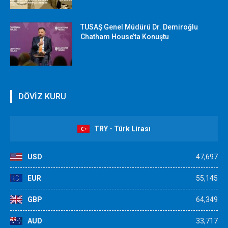
TUSAŞ Genel Müdürü Dr. Demiroğlu
Chatham House’ta Konuştu
DÖVİZ KURU
TRY - Türk Lirası
USD
47,697
EUR
55,145
GBP
64,349
AUD
33,717