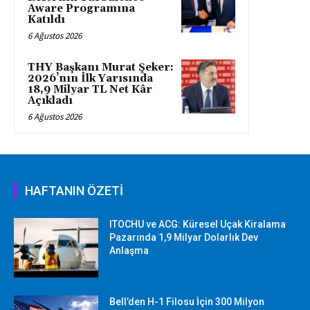
Aware Programına
Katıldı
6 Ağustos 2026
THY Başkanı Murat Şeker:
2026’nın İlk Yarısında
18,9 Milyar TL Net Kâr
Açıkladı
6 Ağustos 2026
HAFTANIN ÖZETİ
ITOCHU ve ACG: Küresel Uçak Kiralama
Pazarında 1,9 Milyar Dolarlık Dev
Anlaşma
Bell’den H-1 Filosu İçin 300 Milyon