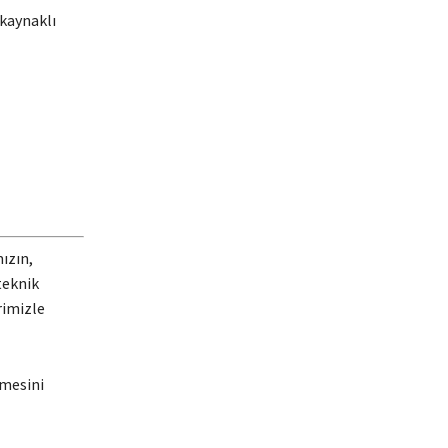
 kaynaklı
ızın,
teknik
rimizle
rmesini