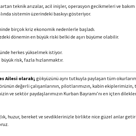
tan teknik arızalar, acil inişler, operasyon gecikmeleri ve bakım
lında sistemin üzerindeki baskıyı gösteriyor.
hinde birçok kriz ekonomik nedenlerle başladı.
eki dönemin en büyük riski belki de aşırı büyüme olabilir.
nde herkes yükselmek istiyor.
büyük risk, fazla hızlanmaktır.
 Ailesi olarak;
gökyüzünü aynı tutkuyla paylaşan tüm okurlarım
örünün değerli çalışanlarının, pilotlarımızın, kabin ekiplerimizin, 
izin ve sektör paydaşlarımızın Kurban Bayramı’nı en içten dilekle
ık, huzur, bereket ve sevdiklerinizle birlikte nice güzel anlar geti
ruz.