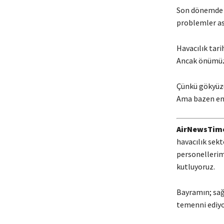
Son dönemde ar
problemler as
Havacılık tari
Ancak önümüzd
Çünkü gökyüzü
Ama bazen en 
AirNewsTimes
havacılık sekt
personellerim
kutluyoruz.
Bayramın; sağl
temenni ediyo