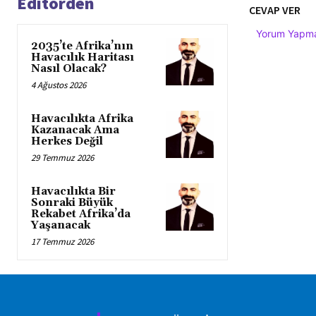
Editörden
CEVAP VER
Yorum Yapmak
2035’te Afrika’nın
Havacılık Haritası
Nasıl Olacak?
4 Ağustos 2026
Havacılıkta Afrika
Kazanacak Ama
Herkes Değil
29 Temmuz 2026
Havacılıkta Bir
Sonraki Büyük
Rekabet Afrika’da
Yaşanacak
17 Temmuz 2026