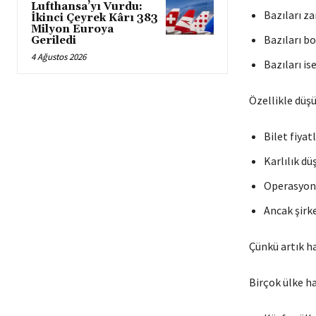
Lufthansa’yı Vurdu:
Bazıları za
İkinci Çeyrek Kârı 383
Milyon Euroya
Bazıları b
Geriledi
4 Ağustos 2026
Bazıları is
Özellikle düşü
Bilet fiyat
Karlılık dü
Operasyon 
Ancak şirk
Çünkü artık ha
Birçok ülke ha