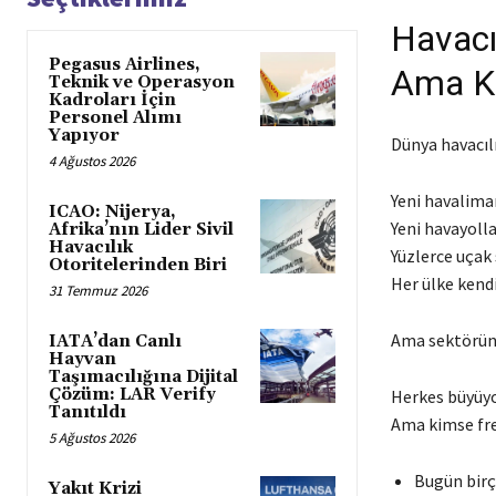
Havacı
Pegasus Airlines,
Ama K
Teknik ve Operasyon
Kadroları İçin
Personel Alımı
Yapıyor
Dünya havacılı
4 Ağustos 2026
Yeni havaliman
ICAO: Nijerya,
Yeni havayolla
Afrika’nın Lider Sivil
Havacılık
Yüzlerce uçak s
Otoritelerinden Biri
Her ülke kend
31 Temmuz 2026
Ama sektörün 
IATA’dan Canlı
Hayvan
Taşımacılığına Dijital
Çözüm: LAR Verify
Herkes büyü
Tanıtıldı
Ama kimse fre
5 Ağustos 2026
Bugün birço
Yakıt Krizi