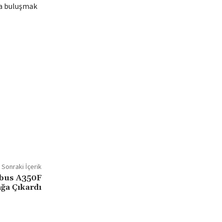
da buluşmak
Sonraki İçerik
rbus A350F
ağa Çıkardı