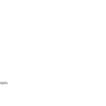
üştü.