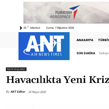
C
25
İstanbul
Cuma, 7 Ağustos 2026
ANASAYFA
TÜRKI
SON DAKIKA
Türkiy
TALIP KIŞLAKÇI
Havacılıkta Yeni Kri
By
ANT Editor
26 Mayıs 2026