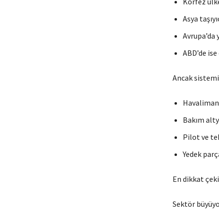
Körfez ülk
Asya taşıyı
Avrupa’da 
ABD’de ise
Ancak sistemi
Havalimanla
Bakım altya
Pilot ve te
Yedek parça
En dikkat çeki
Sektör büyüyo