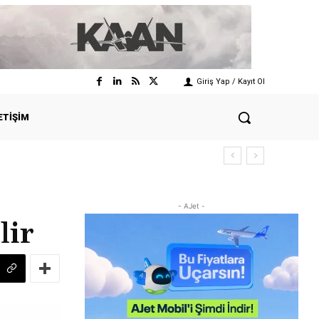
Giriş Yap / Kayıt Ol
ETIŞIM
- AJet -
lir