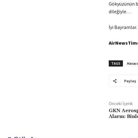
Gökyüzünün bi
dileğiyle…
İyi Bayramlar.
AirNewsTime
TAGS
Havacıl
Paylaş
Önceki İçerik
GKN Aerosp
Alarm: Binle