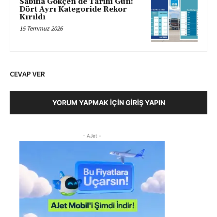
Sabiha Gökçen’de Tarihi Gün:
Dört Ayrı Kategoride Rekor
Kırıldı
15 Temmuz 2026
CEVAP VER
YORUM YAPMAK İÇIN GIRIŞ YAPIN
- AJet -