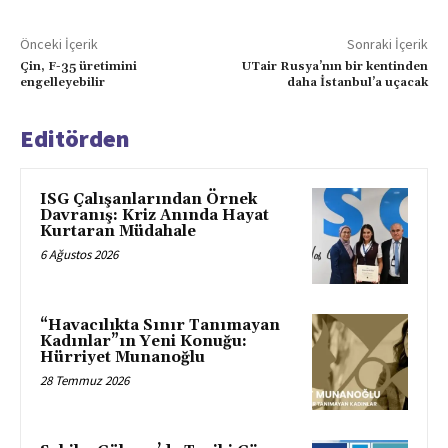
Önceki İçerik
Sonraki İçerik
Çin, F-35 üretimini
UTair Rusya’nın bir kentinden
engelleyebilir
daha İstanbul’a uçacak
Editörden
ISG Çalışanlarından Örnek
Davranış: Kriz Anında Hayat
Kurtaran Müdahale
6 Ağustos 2026
“Havacılıkta Sınır Tanımayan
Kadınlar”ın Yeni Konuğu:
Hürriyet Munanoğlu
28 Temmuz 2026