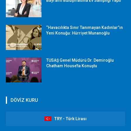
Bayramı Buluşmasına Ev Sahipliği Yaptı
“Havacılıkta Sınır Tanımayan Kadınlar”ın
Yeni Konuğu: Hürriyet Munanoğlu
TUSAŞ Genel Müdürü Dr. Demiroğlu
Chatham House’ta Konuştu
DÖVİZ KURU
TRY - Türk Lirası