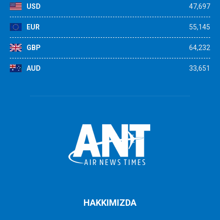
USD
47,697
EUR
55,145
GBP
64,232
AUD
33,651
HAKKIMIZDA