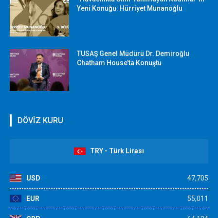
Yeni Konuğu: Hürriyet Munanoğlu
TUSAŞ Genel Müdürü Dr. Demiroğlu
Chatham House’ta Konuştu
DÖVİZ KURU
TRY - Türk Lirası
USD
47,705
EUR
55,011