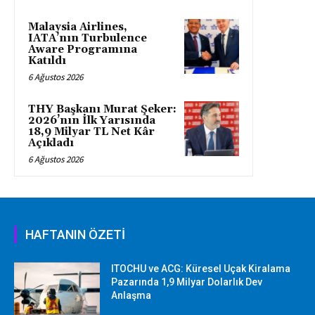
Malaysia Airlines,
IATA’nın Turbulence
Aware Programına
Katıldı
6 Ağustos 2026
THY Başkanı Murat Şeker:
2026’nın İlk Yarısında
18,9 Milyar TL Net Kâr
Açıkladı
6 Ağustos 2026
HAFTANIN ÖZETİ
ITOCHU ve ACG: Küresel Uçak Kiralama
Pazarında 1,9 Milyar Dolarlık Dev
Anlaşma