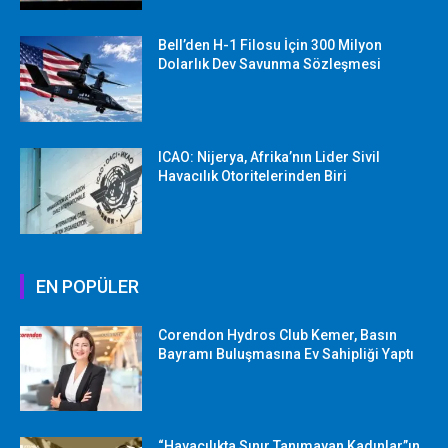
Bell’den H-1 Filosu İçin 300 Milyon
Dolarlık Dev Savunma Sözleşmesi
ICAO: Nijerya, Afrika’nın Lider Sivil
Havacılık Otoritelerinden Biri
EN POPÜLER
Corendon Hydros Club Kemer, Basın
Bayramı Buluşmasına Ev Sahipliği Yaptı
“Havacılıkta Sınır Tanımayan Kadınlar”ın