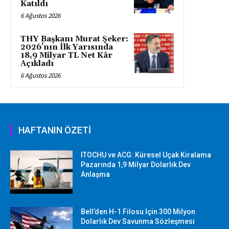
Katıldı
6 Ağustos 2026
THY Başkanı Murat Şeker:
2026’nın İlk Yarısında
18,9 Milyar TL Net Kâr
Açıkladı
6 Ağustos 2026
HAFTANIN ÖZETİ
ITOCHU ve ACG: Küresel Uçak Kiralama
Pazarında 1,9 Milyar Dolarlık Dev
Anlaşma
Bell’den H-1 Filosu İçin 300 Milyon
Dolarlık Dev Savunma Sözleşmesi