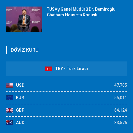
TUSAŞ Genel Müdürü Dr. Demiroğlu
Chatham House’ta Konuştu
DÖVİZ KURU
TRY - Türk Lirası
USD
47,705
EUR
55,011
GBP
64,124
AUD
33,576