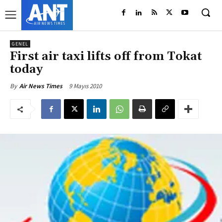
GENEL
First air taxi lifts off from Tokat
today
9 Mayıs 2010
By
Air News Times