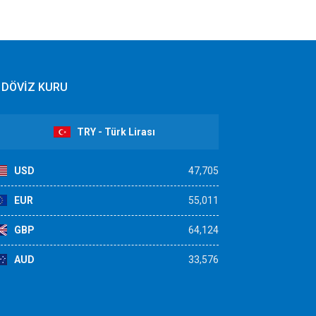
DÖVİZ KURU
TRY - Türk Lirası
USD
47,705
EUR
55,011
GBP
64,124
AUD
33,576