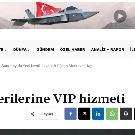
YE
DÜNYA
GÜNDEM
ÖZEL HABER
ANALIZ – RAPOR
İL
 Şanghay’da Yeni Nesil Havacılık Eğitim Merkezini Açtı
kiye ile Vietnam Arasında Hava Ulaştırmasında Yeni Dönem
rilerine VIP hizmeti
Paylaş