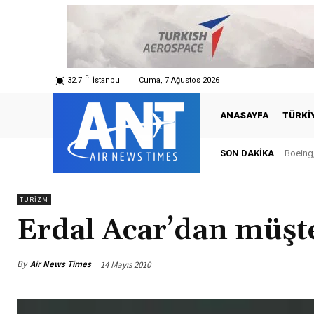
C
32.7
İstanbul
Cuma, 7 Ağustos 2026
ANASAYFA
TÜRKI
SON DAKIKA
Boeing,
Tür
TURIZM
Erdal Acar’dan müşte
By
Air News Times
14 Mayıs 2010