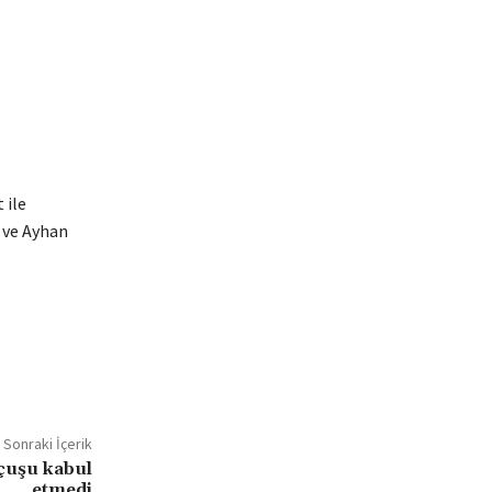
 ile
r ve Ayhan
Sonraki İçerik
uçuşu kabul
etmedi