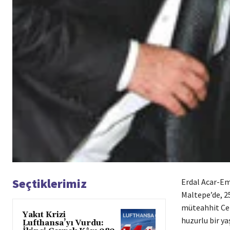
Seçtiklerimiz
Erdal Acar-Eme
Maltepe’de, 25
müteahhit Cemi
Yakıt Krizi
huzurlu bir y
Lufthansa’yı Vurdu: