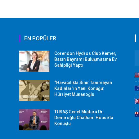
EN POPÜLER
Corendon Hydros Club Kemer,
r
Basın Bayramı Buluşmasına Ev
Sahipliği Yaptı
“Havacılıkta Sınır Tanımayan
Kadınlar”ın Yeni Konuğu:
Hürriyet Munanoğlu
TUSAŞ Genel Müdürü Dr.
Demiroğlu Chatham House’ta
Konuştu