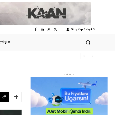
Giriş Yap / Kayıt Ol
ETIŞIM
- AJet -