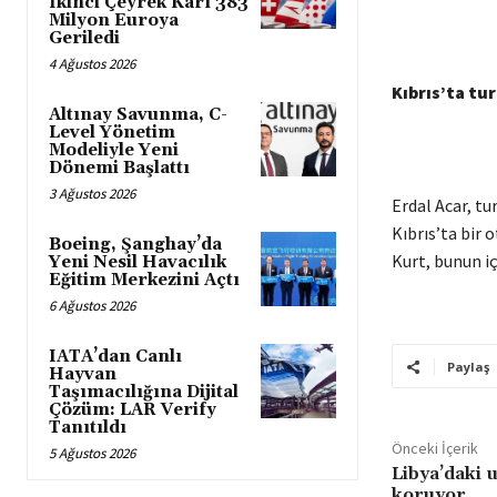
İkinci Çeyrek Kârı 383
Milyon Euroya
Geriledi
4 Ağustos 2026
Kıbrıs’ta tu
Altınay Savunma, C-
Level Yönetim
Modeliyle Yeni
Dönemi Başlattı
3 Ağustos 2026
Erdal Acar, tu
Kıbrıs’ta bir 
Boeing, Şanghay’da
Kurt, bunun içi
Yeni Nesil Havacılık
Eğitim Merkezini Açtı
6 Ağustos 2026
IATA’dan Canlı
Paylaş
Hayvan
Taşımacılığına Dijital
Çözüm: LAR Verify
Tanıtıldı
Önceki İçerik
5 Ağustos 2026
Libya’daki 
koruyor