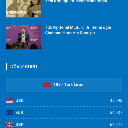
Yeni Konuğu: Hürriyet Munanoğlu
TUSAŞ Genel Müdürü Dr. Demiroğlu
Chatham House’ta Konuştu
DÖVİZ KURU
TRY - Türk Lirası
USD
47,595
EUR
54,937
GBP
64,077