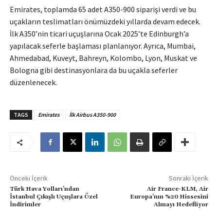
Emirates, toplamda 65 adet A350-900 siparişi verdi ve bu
uçakların teslimatları önümüzdeki yıllarda devam edecek.
İlk A350’nin ticari uçuşlarına Ocak 2025’te Edinburgh’a
yapılacak seferle başlaması planlanıyor. Ayrıca, Mumbai,
Ahmedabad, Kuveyt, Bahreyn, Kolombo, Lyon, Muskat ve
Bologna gibi destinasyonlara da bu uçakla seferler
düzenlenecek.
TAGS
Emirates
İlk Airbus A350-900
Önceki İçerik
Sonraki İçerik
Türk Hava Yolları’ndan
Air France-KLM, Air
İstanbul Çıkışlı Uçuşlara Özel
Europa’nın %20 Hissesini
İndirimler
Almayı Hedefliyor