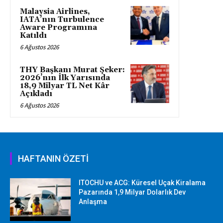
Malaysia Airlines,
IATA’nın Turbulence
Aware Programına
Katıldı
6 Ağustos 2026
THY Başkanı Murat Şeker:
2026’nın İlk Yarısında
18,9 Milyar TL Net Kâr
Açıkladı
6 Ağustos 2026
HAFTANIN ÖZETİ
ITOCHU ve ACG: Küresel Uçak Kiralama
Pazarında 1,9 Milyar Dolarlık Dev
Anlaşma