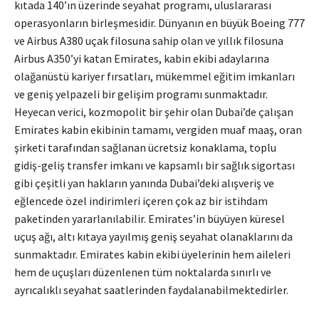
kıtada 140’ın üzerinde seyahat programı, uluslararası
operasyonların birleşmesidir. Dünyanın en büyük Boeing 777
ve Airbus A380 uçak filosuna sahip olan ve yıllık filosuna
Airbus A350’yi katan Emirates, kabin ekibi adaylarına
olağanüstü kariyer fırsatları, mükemmel eğitim imkanları
ve geniş yelpazeli bir gelişim programı sunmaktadır.
Heyecan verici, kozmopolit bir şehir olan Dubai’de çalışan
Emirates kabin ekibinin tamamı, vergiden muaf maaş, oran
şirketi tarafından sağlanan ücretsiz konaklama, toplu
gidiş-geliş transfer imkanı ve kapsamlı bir sağlık sigortası
gibi çeşitli yan hakların yanında Dubai’deki alışveriş ve
eğlencede özel indirimleri içeren çok az bir istihdam
paketinden yararlanılabilir. Emirates’in büyüyen küresel
uçuş ağı, altı kıtaya yayılmış geniş seyahat olanaklarını da
sunmaktadır. Emirates kabin ekibi üyelerinin hem aileleri
hem de uçuşları düzenlenen tüm noktalarda sınırlı ve
ayrıcalıklı seyahat saatlerinden faydalanabilmektedirler.