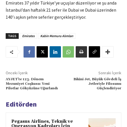
Emirates 37 yıldır Türkiye’ye uçuşlar düzenliyor ve şu anda
İstanbul’dan haftalık 21 sefer ile Dubai ve Dubai üzerinden
140’ı aşkın şehre seferler gerçekleştiriyor.
TAGS
Emirates
Kabin Memuru Alımları
Önceki İçerik
Sonraki İçerik
AYJET’te 123. Dönem
Bikini Jet, Büyük Gövdeli İş
Mezuniyet Coşkusu: Yeni
Jetleriyle Filosunu
Pilotlar Gökyüzüne Uğurlandı
Güçlendiriyor
Editörden
Pegasus Airlines, Teknik ve
Operasyon Kadroları İçin