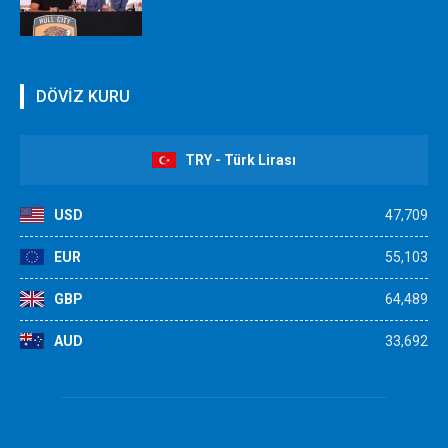
DÖVİZ KURU
TRY - Türk Lirası
USD
47,709
EUR
55,103
GBP
64,489
AUD
33,692