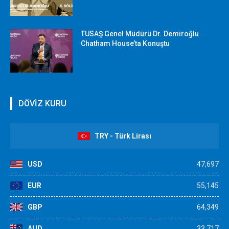
TUSAŞ Genel Müdürü Dr. Demiroğlu
Chatham House’ta Konuştu
DÖVİZ KURU
TRY - Türk Lirası
USD
47,697
EUR
55,145
GBP
64,349
AUD
33,717