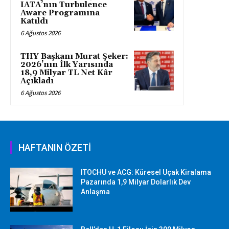
IATA’nın Turbulence
Aware Programına
Katıldı
6 Ağustos 2026
THY Başkanı Murat Şeker:
2026’nın İlk Yarısında
18,9 Milyar TL Net Kâr
Açıkladı
6 Ağustos 2026
HAFTANIN ÖZETİ
ITOCHU ve ACG: Küresel Uçak Kiralama
Pazarında 1,9 Milyar Dolarlık Dev
Anlaşma