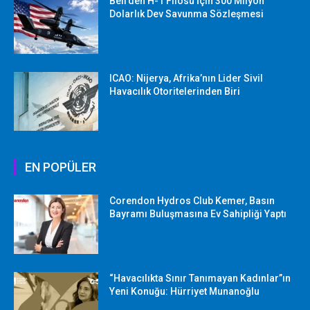
Bell’den H-1 Filosu İçin 300 Milyon
Dolarlık Dev Savunma Sözleşmesi
ICAO: Nijerya, Afrika’nın Lider Sivil
Havacılık Otoritelerinden Biri
EN POPÜLER
Corendon Hydros Club Kemer, Basın
Bayramı Buluşmasına Ev Sahipliği Yaptı
“Havacılıkta Sınır Tanımayan Kadınlar”ın
Yeni Konuğu: Hürriyet Munanoğlu