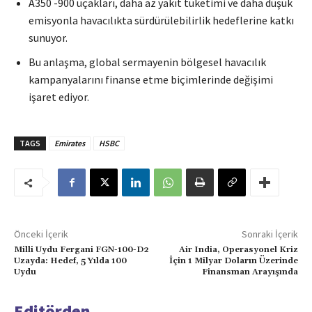
A350 -900 uçakları, daha az yakıt tüketimi ve daha düşük
emisyonla havacılıkta sürdürülebilirlik hedeflerine katkı
sunuyor.
Bu anlaşma, global sermayenin bölgesel havacılık
kampanyalarını finanse etme biçimlerinde değişimi
işaret ediyor.
TAGS
Emirates
HSBC
Önceki İçerik
Sonraki İçerik
Milli Uydu Fergani FGN-100-D2
Air India, Operasyonel Kriz
Uzayda: Hedef, 5 Yılda 100
İçin 1 Milyar Doların Üzerinde
Uydu
Finansman Arayışında
Editörden