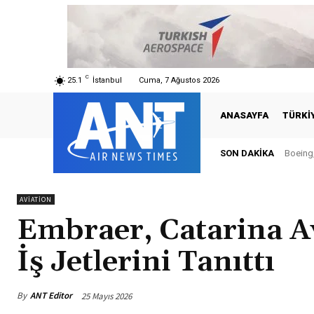
C
25.1
İstanbul
Cuma, 7 Ağustos 2026
ANASAYFA
TÜRKI
SON DAKIKA
Boeing,
AVIATION
Embraer, Catarina A
İş Jetlerini Tanıttı
By
ANT Editor
25 Mayıs 2026