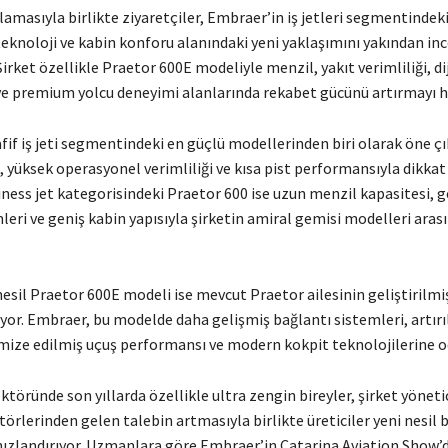
lamasıyla birlikte ziyaretçiler, Embraer’in iş jetleri segmentindek
eknoloji ve kabin konforu alanındaki yeni yaklaşımını yakından in
 Şirket özellikle Praetor 600E modeliyle menzil, yakıt verimliliği, di
 ve premium yolcu deneyimi alanlarında rekabet gücünü artırmayı h
fif iş jeti segmentindeki en güçlü modellerinden biri olarak öne ç
yüksek operasyonel verimliliği ve kısa pist performansıyla dikkat 
iness jet kategorisindeki Praetor 600 ise uzun menzil kapasitesi, g
leri ve geniş kabin yapısıyla şirketin amiral gemisi modelleri aras
nesil Praetor 600E modeli ise mevcut Praetor ailesinin geliştirilmi
ıyor. Embraer, bu modelde daha gelişmiş bağlantı sistemleri, artırı
mize edilmiş uçuş performansı ve modern kokpit teknolojilerine o
sektöründe son yıllarda özellikle ultra zengin bireyler, şirket yönetic
örlerinden gelen talebin artmasıyla birlikte üreticiler yeni nesil b
 hızlandırıyor. Uzmanlara göre Embraer’in Catarina Aviation Show’