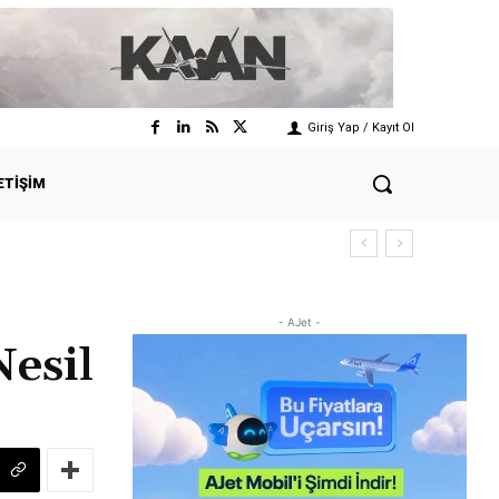
Giriş Yap / Kayıt Ol
ETIŞIM
- AJet -
esil