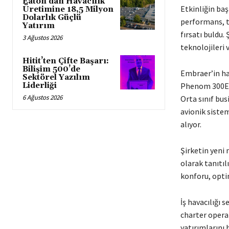
Eaton’dan Havacılık
Etkinliğin baş
Üretimine 18,5 Milyon
Dolarlık Güçlü
performans, t
Yatırım
fırsatı buldu.
3 Ağustos 2026
teknolojileri
Hitit’ten Çifte Başarı:
Bilişim 500’de
Embraer’in ha
Sektörel Yazılım
Liderliği
Phenom 300E, 
6 Ağustos 2026
Orta sınıf bus
avionik sistem
alıyor.
Şirketin yeni 
olarak tanıtıl
konforu, opti
İş havacılığı 
charter operat
yatırımlarını