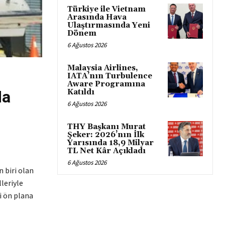
Türkiye ile Vietnam
Arasında Hava
Ulaştırmasında Yeni
Dönem
6 Ağustos 2026
Malaysia Airlines,
IATA’nın Turbulence
Aware Programına
da
Katıldı
6 Ağustos 2026
THY Başkanı Murat
Şeker: 2026’nın İlk
Yarısında 18,9 Milyar
TL Net Kâr Açıkladı
6 Ağustos 2026
n biri olan
leriyle
i ön plana