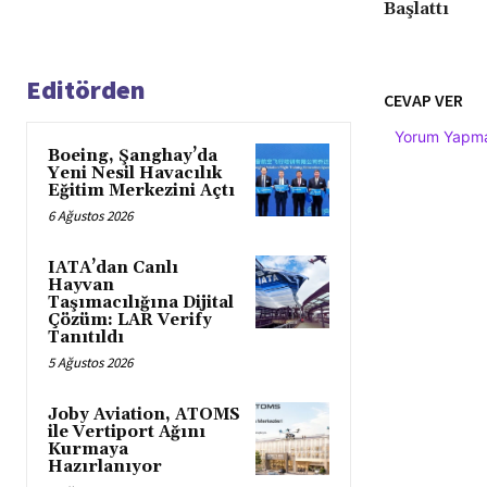
Başlattı
Editörden
CEVAP VER
Yorum Yapmak
Boeing, Şanghay’da
Yeni Nesil Havacılık
Eğitim Merkezini Açtı
6 Ağustos 2026
IATA’dan Canlı
Hayvan
Taşımacılığına Dijital
Çözüm: LAR Verify
Tanıtıldı
5 Ağustos 2026
Joby Aviation, ATOMS
ile Vertiport Ağını
Kurmaya
Hazırlanıyor