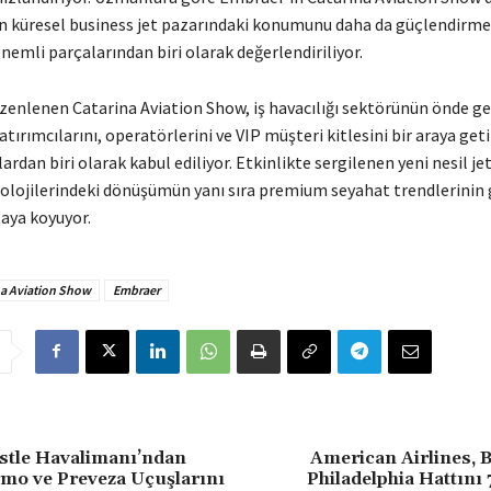
etin küresel business jet pazarındaki konumunu daha da güçlendirme
önemli parçalarından biri olarak değerlendiriliyor.
üzenlenen Catarina Aviation Show, iş havacılığı sektörünün önde g
 yatırımcılarını, operatörlerini ve VIP müşteri kitlesini bir araya ge
rdan biri olarak kabul ediliyor. Etkinlikte sergilenen yeni nesil jet
nolojilerindeki dönüşümün yanı sıra premium seyahat trendlerinin 
taya koyuyor.
na Aviation Show
Embraer
stle Havalimanı’ndan
American Airlines, 
rmo ve Preveza Uçuşlarını
Philadelphia Hattını 