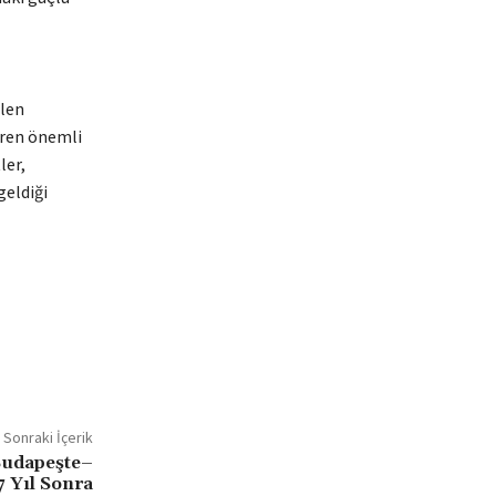
elen
tiren önemli
ler,
geldiği
Sonraki İçerik
Budapeşte–
7 Yıl Sonra