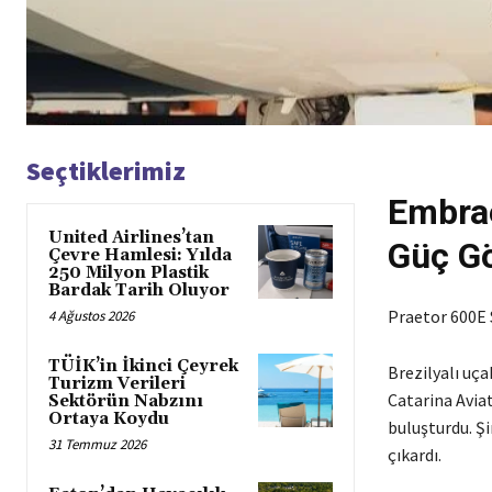
Seçtiklerimiz
Embrae
United Airlines’tan
Güç Gö
Çevre Hamlesi: Yılda
250 Milyon Plastik
Bardak Tarih Oluyor
Praetor 600E 
4 Ağustos 2026
TÜİK’in İkinci Çeyrek
Brezilyalı uça
Turizm Verileri
Catarina Aviat
Sektörün Nabzını
Ortaya Koydu
buluşturdu. Şi
31 Temmuz 2026
çıkardı.