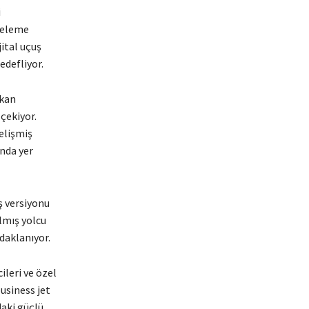
i
celeme
jital uçuş
edefliyor.
ıkan
çekiyor.
elişmiş
ında yer
ş versiyonu
lmış yolcu
daklanıyor.
ileri ve özel
usiness jet
daki güçlü