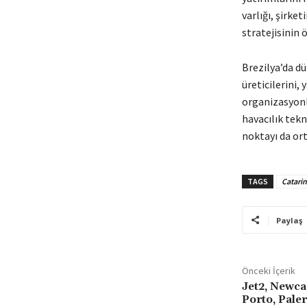
varlığı, şirk
stratejisinin 
Brezilya’da d
üreticilerini,
organizasyonla
havacılık tek
noktayı da or
TAGS
Catari
Paylaş
Önceki İçerik
Jet2, Newca
Porto, Pale