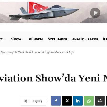
YE
DÜNYA
GÜNDEM
ÖZEL HABER
ANALIZ – RAPOR
İL
 Şanghay’da Yeni Nesil Havacılık Eğitim Merkezini Açtı
viation Show’da Yeni N
Paylaş