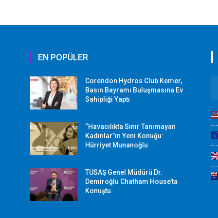
EN POPÜLER
Corendon Hydros Club Kemer,
r
Basın Bayramı Buluşmasına Ev
Sahipliği Yaptı
“Havacılıkta Sınır Tanımayan
Kadınlar”ın Yeni Konuğu:
Hürriyet Munanoğlu
TUSAŞ Genel Müdürü Dr.
Demiroğlu Chatham House’ta
Konuştu