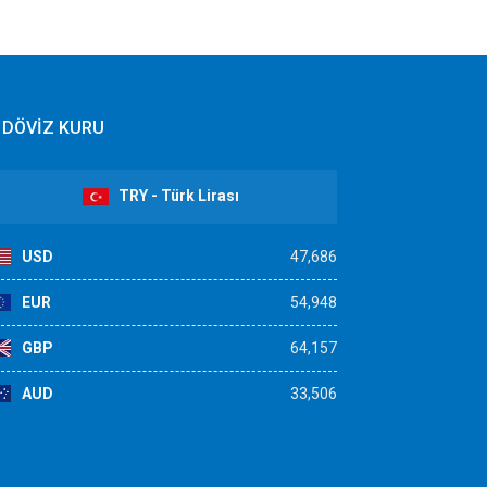
DÖVİZ KURU
TRY - Türk Lirası
USD
47,686
EUR
54,948
GBP
64,157
AUD
33,506