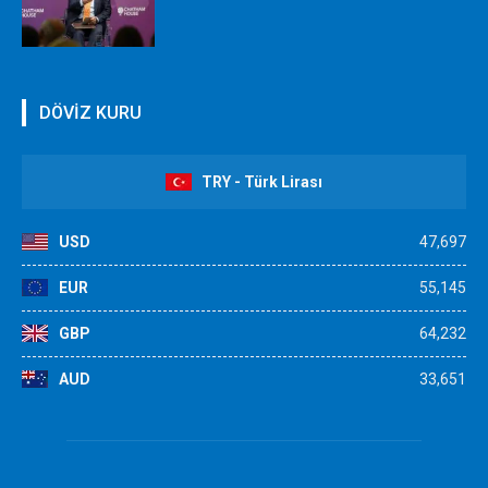
DÖVİZ KURU
TRY - Türk Lirası
USD
47,697
EUR
55,145
GBP
64,232
AUD
33,651