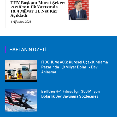
THY Başkanı Murat Şeker:
2026’nın İlk Yarısında
18,9 Milyar TL Net Kâr
Açıkladı
6 Ağustos 2026
HAFTANIN ÖZETİ
ITOCHU ve ACG: Küresel Uçak Kiralama
Pazarında 1,9 Milyar Dolarlık Dev
Anlaşma
Bell’den H-1 Filosu İçin 300 Milyon
Dolarlık Dev Savunma Sözleşmesi