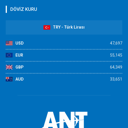
DÖVİZ KURU
TRY - Türk Lirası
USD
47,697
EUR
55,145
GBP
64,349
AUD
33,651