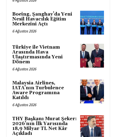
6 Ağustos 2026
Boeing, Şanghay’da Yeni
Nesil Havacılık Eğitim
Merkezini Açtı
6 Ağustos 2026
Türkiye ile Vietnam
Arasında Hava
Ulaştırmasında Yeni
Dönem
6 Ağustos 2026
Malaysia Airlines,
IATA’nın Turbulence
Aware Programına
Katıldı
6 Ağustos 2026
THY Başkanı Murat Şeker:
2026’nın İlk Yarısında
18,9 Milyar TL Net Kâr
Açıkladı