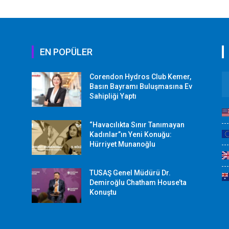
EN POPÜLER
Corendon Hydros Club Kemer,
r
Basın Bayramı Buluşmasına Ev
Sahipliği Yaptı
“Havacılıkta Sınır Tanımayan
Kadınlar”ın Yeni Konuğu:
Hürriyet Munanoğlu
TUSAŞ Genel Müdürü Dr.
Demiroğlu Chatham House’ta
Konuştu