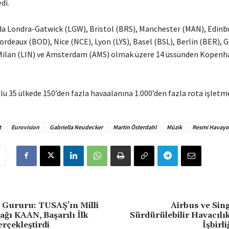
di.
da Londra-Gatwick (LGW), Bristol (BRS), Manchester (MAN), Edinb
ordeaux (BOD), Nice (NCE), Lyon (LYS), Basel (BSL), Berlin (BER), 
 Milan (LIN) ve Amsterdam (AMS) olmak üzere 14 üssünden Kopenha
lu 35 ülkede 150’den fazla havaalanına 1.000’den fazla rota işletm
t
Eurovision
Gabriella Neudecker
Martin Österdahl
Müzik
Resmi Havayo
 Gururu: TUSAŞ’ın Milli
Airbus ve Sin
ğı KAAN, Başarılı İlk
Sürdürülebilir Havacılı
rçekleştirdi
İşbirl