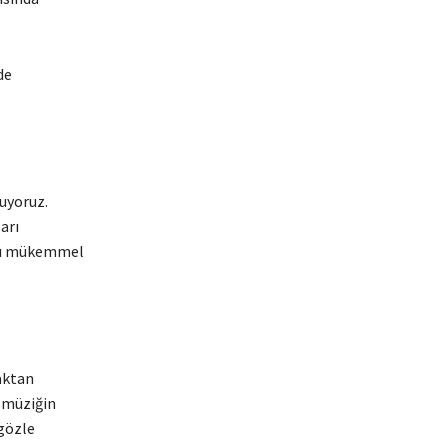
de
uyoruz.
arı
ığı mükemmel
aktan
e müziğin
 gözle