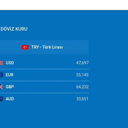
DÖVİZ KURU
TRY - Türk Lirası
USD
47,697
EUR
55,145
GBP
64,232
AUD
33,651