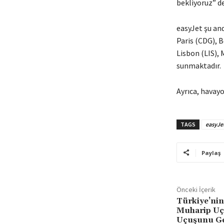
bekliyoruz” de
easyJet şu an
Paris (CDG), B
Lisbon (LIS),
sunmaktadır.
Ayrıca, havayo
TAGS
easyJe
Paylaş
Önceki İçerik
Türkiye’nin
Muharip Uça
Uçuşunu Ge