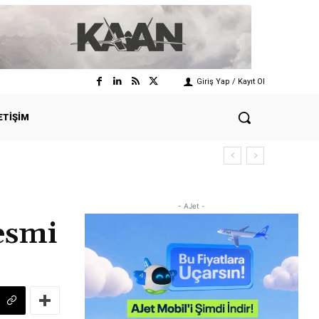
Giriş Yap / Kayıt Ol
ETIŞIM
- AJet -
esmi