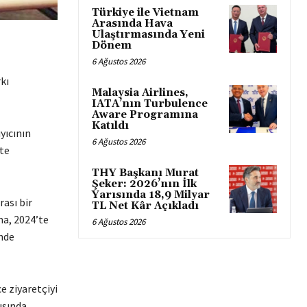
Türkiye ile Vietnam
Arasında Hava
Ulaştırmasında Yeni
Dönem
6 Ağustos 2026
kı
Malaysia Airlines,
IATA’nın Turbulence
Aware Programına
Katıldı
yıcının
6 Ağustos 2026
’te
THY Başkanı Murat
Şeker: 2026’nın İlk
Yarısında 18,9 Milyar
rası bir
TL Net Kâr Açıkladı
ma, 2024’te
6 Ağustos 2026
ünde
e ziyaretçiyi
ısında