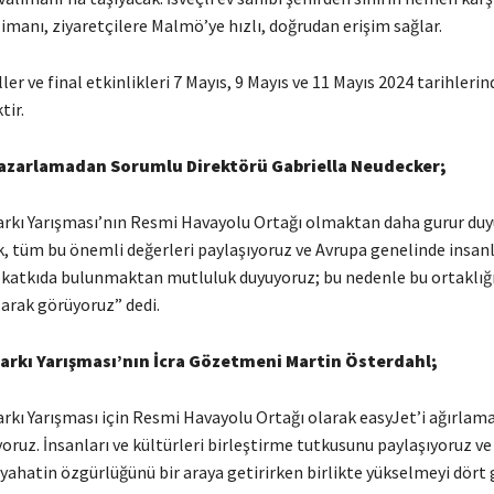
manı, ziyaretçilere Malmö’ye hızlı, doğrudan erişim sağlar.
ller ve final etkinlikleri 7 Mayıs, 9 Mayıs ve 11 Mayıs 2024 tarihlerin
tir.
Pazarlamadan Sorumlu Direktörü Gabriella Neudecker;
arkı Yarışması’nın Resmi Havayolu Ortağı olmaktan daha gurur duy
k, tüm bu önemli değerleri paylaşıyoruz ve Avrupa genelinde insanl
 katkıda bulunmaktan mutluluk duyuyoruz; bu nedenle bu ortakl
larak görüyoruz” dedi.
arkı Yarışması’nın İcra Gözetmeni Martin Österdahl;
arkı Yarışması için Resmi Havayolu Ortağı olarak easyJet’i ağırlam
ruz. İnsanları ve kültürleri birleştirme tutkusunu paylaşıyoruz v
eyahatin özgürlüğünü bir araya getirirken birlikte yükselmeyi dört