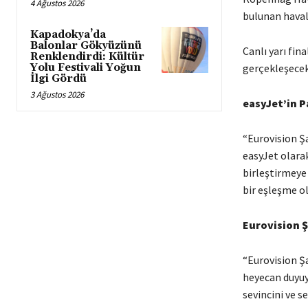
4 Ağustos 2026
bulunan havali
Kapadokya’da
Balonlar Gökyüzünü
Canlı yarı fina
Renklendirdi: Kültür
Yolu Festivali Yoğun
gerçekleşecek
İlgi Gördü
3 Ağustos 2026
easyJet’in 
“Eurovision Ş
easyJet olara
birleştirmeye
bir eşleşme o
Eurovision Ş
“Eurovision Ş
heyecan duyuyo
sevincini ve s