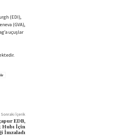
urgh (EDI),
Geneva (GVA),
g’a uçuşlar
ektedir.
lu
Sonraki İçerik
gapur EDB,
k Hubı İçin
iği İmzaladı