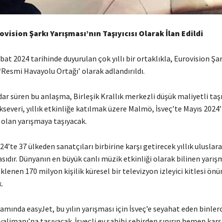
vision Şarkı Yarışması’nın Taşıyıcısı Olarak İlan Edildi
bat 2024 tarihinde duyurulan çok yıllı bir ortaklıkla, Eurovision Şar
‘Resmi Havayolu Ortağı’ olarak adlandırıldı.
dar süren bu anlaşma, Birleşik Krallık merkezli düşük maliyetli taşı
severi, yıllık etkinliğe katılmak üzere Malmö, İsveç’te Mayıs 2024
olan yarışmaya taşıyacak.
24’te 37 ülkeden sanatçıları birbirine karşı getirecek yıllık uluslara
ıdır. Dünyanın en büyük canlı müzik etkinliği olarak bilinen yarış
klenen 170 milyon kişilik küresel bir televizyon izleyici kitlesi ön
.
ında easyJet, bu yılın yarışması için İsveç’e seyahat eden binlerc
limanı’na taşıyacak. İsveçli ev sahibi şehirden sınırın hemen karş