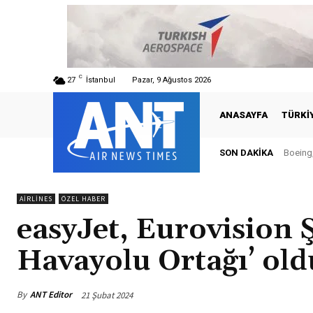
C
27
İstanbul
Pazar, 9 Ağustos 2026
ANASAYFA
TÜRKI
SON DAKIKA
Boeing, Ş
Türkiy
AIRLINES
ÖZEL HABER
easyJet, Eurovision 
Havayolu Ortağı’ old
By
ANT Editor
21 Şubat 2024