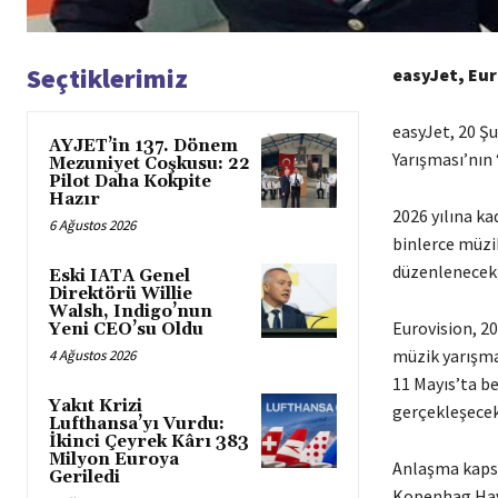
Seçtiklerimiz
easyJet, Euro
easyJet, 20 Şu
AYJET’in 137. Dönem
Yarışması’nın 
Mezuniyet Coşkusu: 22
Pilot Daha Kokpite
Hazır
2026 yılına ka
6 Ağustos 2026
binlerce müzik
düzenlenecek 
Eski IATA Genel
Direktörü Willie
Walsh, Indigo’nun
Eurovision, 20
Yeni CEO’su Oldu
müzik yarışmas
4 Ağustos 2026
11 Mayıs’ta be
Yakıt Krizi
gerçekleşecek
Lufthansa’yı Vurdu:
İkinci Çeyrek Kârı 383
Milyon Euroya
Anlaşma kapsam
Geriledi
Kopenhag Hava