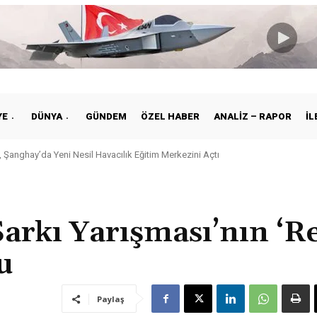
YE
DÜNYA
GÜNDEM
ÖZEL HABER
ANALIZ – RAPOR
İL
anghay’da Yeni Nesil Havacılık Eğitim Merkezini Açtı
e ile Vietnam Arasında Hava Ulaştırmasında Yeni Dönem
Şarkı Yarışması’nın ‘R
u
Paylaş