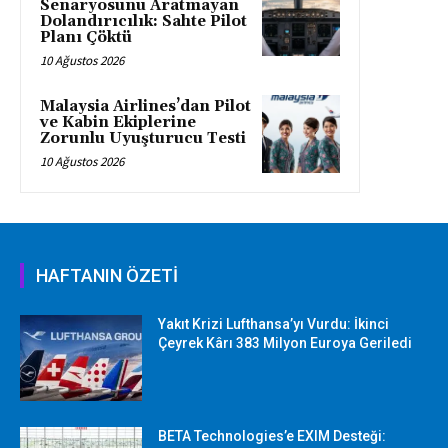
Senaryosunu Aratmayan
Dolandırıcılık: Sahte Pilot
Planı Çöktü
10 Ağustos 2026
Malaysia Airlines’dan Pilot
ve Kabin Ekiplerine
Zorunlu Uyuşturucu Testi
10 Ağustos 2026
HAFTANIN ÖZETİ
Yakıt Krizi Lufthansa’yı Vurdu: İkinci
Çeyrek Kârı 383 Milyon Euroya Geriledi
BETA Technologies’e EXIM Desteği: