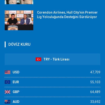
Corendon Airlines, Hull City’nin Premier
Lig Yolculuğunda Desteğini Sürdürüyor
DÖVİZ KURU
TRY - Türk Lirası
USD
47,709
EUR
55,103
GBP
64,489
AUD
33,692