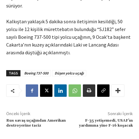
sürüyor.
Kalkıştan yaklaşık 5 dakika sonra iletişimin kesildiği, 50
yolcu ile 12 kişilik mürettebatın bulunduğu “SJ182” sefer
sayılı Boeing 737-500 tipi yolcu uçağının, 9 Ocak’ta başkent
Cakarta’nın kuzey açıklarındaki Laki ve Lancang Adası
arasında düştüğü açıklanmıştı.
TAGS
Boeing 737-500
Düşen yolcu uçağı
Önceki İçerik
Sonraki İçerik
Rus savaş uçağından Amerikan
F-35 yetişemedi, USAF’ın
destroyerine taciz
yardımına yine F-16 koşacak