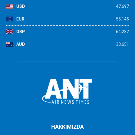
USD
47,697
EUR
55,145
GBP
64,232
AUD
33,651
HAKKIMIZDA