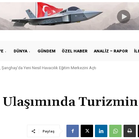
YE
DÜNYA
GÜNDEM
ÖZEL HABER
ANALIZ – RAPOR
İL
 Şanghay’da Yeni Nesil Havacılık Eğitim Merkezini Açtı
a Ulaşımında Turizmin
Paylaş