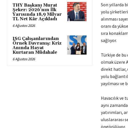
Son yıllarda 
THY Başkanı Murat
Şeker: 2026’nın İlk
yolu şirketleri
Yarısında 18,9 Milyar
alınması sayes
TL Net Kâr Açıkladı
6 Ağustos 2026
oranı da yükse
sıra konaklam
ISG Çalışanlarından
sağlıyor.
Örnek Davranış: Kriz
Anında Hayat
Kurtaran Müdahale
Türkiye de bu
6 Ağustos 2026
olmak üzere A
direkt hatlar,
yolu bağlantı
yayılması ve 
Havacılık ve 
aynı zamanda 
yatırımları, 
uluslararası 
öngörülüyor.