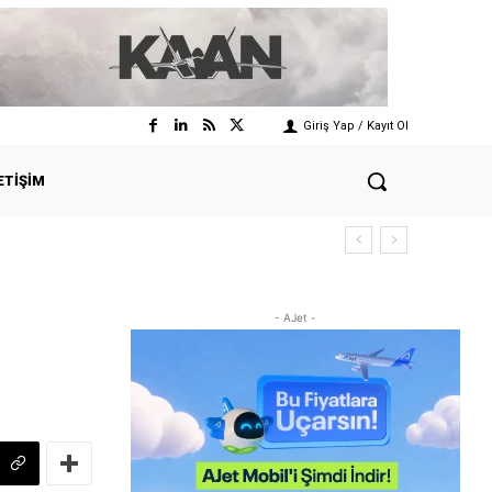
Giriş Yap / Kayıt Ol
ETIŞIM
- AJet -