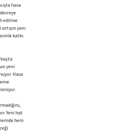
cıyla hava
n devreye
ih edilme
 artışın yanı
nomik katkı
 başta
an yeni
unuyor. Hava
öneme
leniyor.
rmadığını,
r. Yeni hat
dönemde hem
ceği