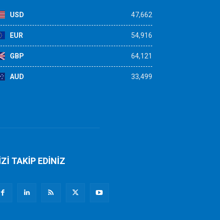
USD
47,662
EUR
54,916
GBP
64,121
AUD
33,499
İZİ TAKİP EDİNİZ