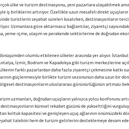
birçok ülke ve turizm destinasyonu, yeni pazarlara ulaşabilmek ama
yle iş birliklerini artırıyor. Özellikle uzun mesafeli direkt uçuşları
inde turistlerin seyahat süreleri kısalırken, destinasyonların terc
liyor. Uzmanlara göre aktarmasız bağlantılar, ziyaretçi sayısındaki
a, yeme-içme, ulaşım ve perakende sektörlerine de doğrudan eko
 dönüşümden olumlu etkilenen ülkeler arasında yer alıyor. İstanbul
ntalya, İzmir, Bodrum ve Kapadokya gibi turizm merkezlerine açıl
 ülkenin farklı pazarlardan daha fazla ziyaretçi çekmesine katkı s
larının güçlenmesiyle birlikte turizm sezonunun daha uzun bir d
bölgesel destinasyonların uluslararası görünürlüğünün artması bek
turizm uzmanları, doğrudan uçuşların yalnızca yolcu konforunu artı
destinasyonların küresel rekabet gücünü de yükselttiğini vurguluyo
artan koltuk kapasitesi ve genişleyen uçuş ağlarının önümüzdeki 
seyahat talebini hem de turizm gelirlerini desteklemeye devam ede