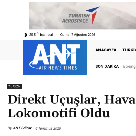
C
25.5
İstanbul
Cuma, 7 Ağustos 2026
ANASAYFA
TÜRKI
SON DAKIKA
Boeing,
TURIZM
Direkt Uçuşlar, Hav
Lokomotifi Oldu
By
ANT Editor
6 Temmuz 2026