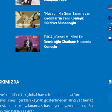
“Havacılıkta Sınır Tanımayan
Kadınlar”ın Yeni Konuğu:
Hürriyet Munanoğlu
TUSAŞ Genel Müdürü Dr.
Demiroğlu Chatham House’ta
Konuştu
KKIMIZDA
B
ye'nin ödüllü tek global havacılık haberleri platformu
ewsTimes, içerikleri kaynak gösterilmeden alıntı yapılamaz
zinsiz olarak kopyalanamaz, başka yerde yayınlanamaz. Bu
in tüm hakları saklıdır.