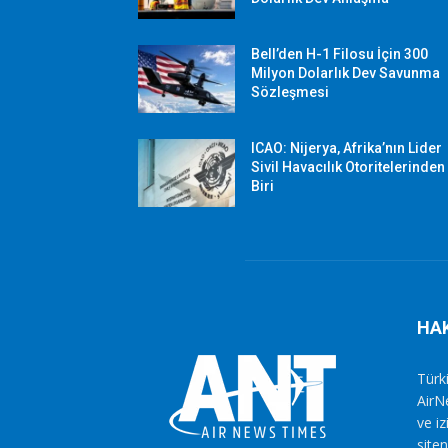
Bell’den H-1 Filosu İçin 300
Milyon Dolarlık Dev Savunma
Sözleşmesi
ICAO: Nijerya, Afrika’nın Lider
Sivil Havacılık Otoritelerinden
Biri
HA
Türki
AirN
ve i
siten