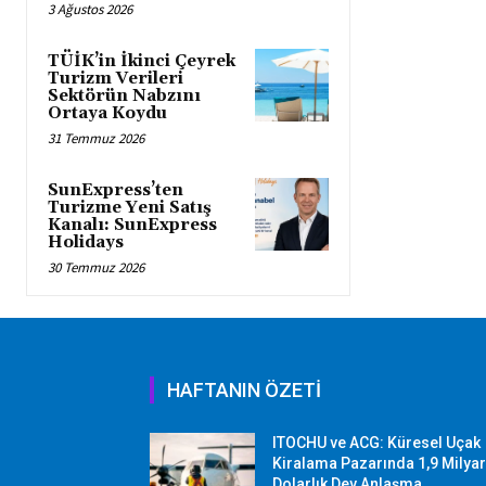
3 Ağustos 2026
TÜİK’in İkinci Çeyrek
Turizm Verileri
Sektörün Nabzını
Ortaya Koydu
31 Temmuz 2026
SunExpress’ten
Turizme Yeni Satış
Kanalı: SunExpress
Holidays
30 Temmuz 2026
HAFTANIN ÖZETİ
ITOCHU ve ACG: Küresel Uçak
Kiralama Pazarında 1,9 Milya
Dolarlık Dev Anlaşma