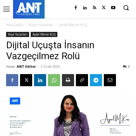
Ana Sayfa
Köşe Yazarları
Aysel Merve KUŞ
Köşe Yazarları
Aysel Merve KUŞ
Dijital Uçuşta İnsanın
Vazgeçilmez Rolü
Yazar
ANT Editor
-
3 Ocak 2026
0