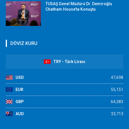
TUSAŞ Genel Müdürü Dr. Demiroğlu
Chatham House’ta Konuştu
DÖVİZ KURU
TRY - Türk Lirası
USD
47,698
EUR
55,151
GBP
64,383
AUD
33,713