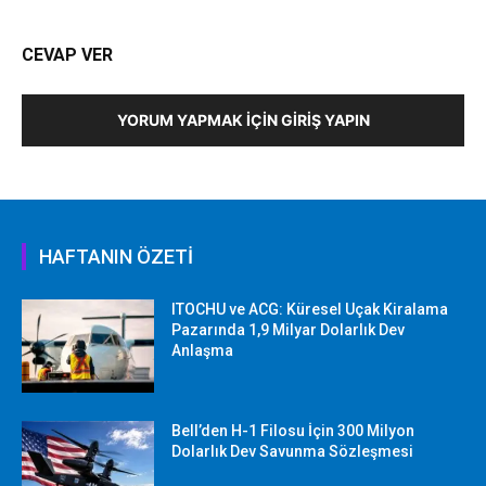
CEVAP VER
YORUM YAPMAK İÇIN GIRIŞ YAPIN
HAFTANIN ÖZETİ
ITOCHU ve ACG: Küresel Uçak Kiralama
Pazarında 1,9 Milyar Dolarlık Dev
Anlaşma
Bell’den H-1 Filosu İçin 300 Milyon
Dolarlık Dev Savunma Sözleşmesi