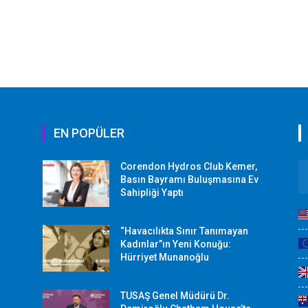
EN POPÜLER
Corendon Hydros Club Kemer,
r
Basın Bayramı Buluşmasına Ev
Sahipliği Yaptı
“Havacılıkta Sınır Tanımayan
Kadınlar”ın Yeni Konuğu:
Hürriyet Munanoğlu
TUSAŞ Genel Müdürü Dr.