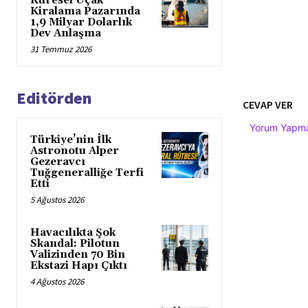
Küresel Uçak
Kiralama Pazarında
1,9 Milyar Dolarlık
Dev Anlaşma
31 Temmuz 2026
Editörden
CEVAP VER
Yorum Yapmak
Türkiye’nin İlk
Astronotu Alper
Gezeravcı
Tuğgeneralliğe Terfi
Etti
5 Ağustos 2026
Havacılıkta Şok
Skandal: Pilotun
Valizinden 70 Bin
Ekstazi Hapı Çıktı
4 Ağustos 2026