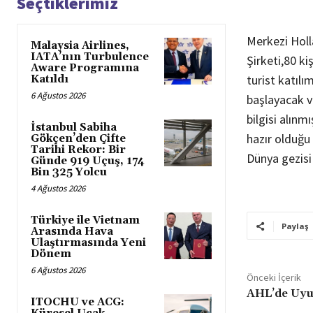
Seçtiklerimiz
Merkezi Holl
Malaysia Airlines,
IATA’nın Turbulence
Şirketi,80 k
Aware Programına
turist katılı
Katıldı
6 Ağustos 2026
başlayacak v
bilgisi alınm
İstanbul Sabiha
hazır olduğu 
Gökçen’den Çifte
Tarihi Rekor: Bir
Dünya gezisi
Günde 919 Uçuş, 174
Bin 325 Yolcu
4 Ağustos 2026
Türkiye ile Vietnam
Paylaş
Arasında Hava
Ulaştırmasında Yeni
Dönem
6 Ağustos 2026
Önceki İçerik
AHL’de Uyu
ITOCHU ve ACG: