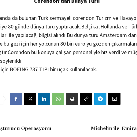
Corendon’dan Dünya Turu
anda da bulunan Türk sermayeli corendon Turizm ve Havayo
işiye 80 günde dünya turu yaptıracak.Belçika ,Hollanda ve Tür
mları ile yapılacağı bilgisi alındı.Bu dünya turu Amsterdam dan
e bu gezi için her yolcunun 80 bin euro yu gözden çıkarmaları
ıştır.Corendon bu konuya çalışan personeliyle hız verdi ve müş
söylenildi.
 için BOEİNG 737 TİPİ bir uçak kullanılacak.
şturucu Operasyonu
Michelin ile Emira