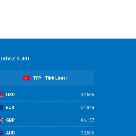
DÖVİZ KURU
TRY - Türk Lirası
USD
47,686
EUR
54,948
GBP
64,157
AUD
33,506