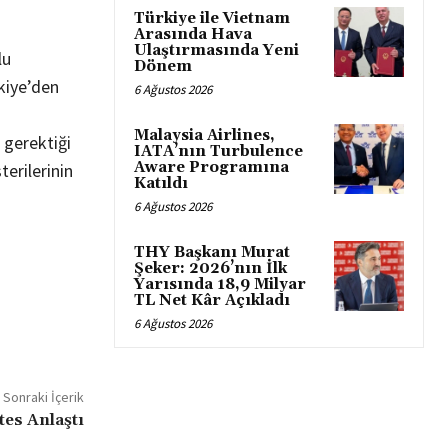
Türkiye ile Vietnam
Arasında Hava
Ulaştırmasında Yeni
lu
Dönem
kiye’den
6 Ağustos 2026
Malaysia Airlines,
 gerektiği
IATA’nın Turbulence
Aware Programına
terilerinin
Katıldı
6 Ağustos 2026
THY Başkanı Murat
Şeker: 2026’nın İlk
Yarısında 18,9 Milyar
TL Net Kâr Açıkladı
6 Ağustos 2026
Sonraki İçerik
tes Anlaştı