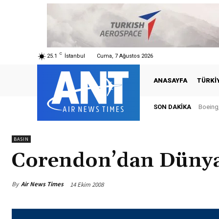
C
25.1
İstanbul
Cuma, 7 Ağustos 2026
ANASAYFA
TÜRKI
SON DAKIKA
Boeing,
BASIN
Corendon’dan Düny
By
Air News Times
14 Ekim 2008