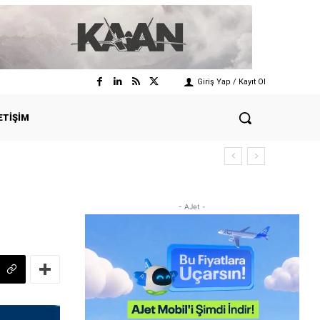
Giriş Yap / Kayıt Ol
ETIŞIM
- AJet -