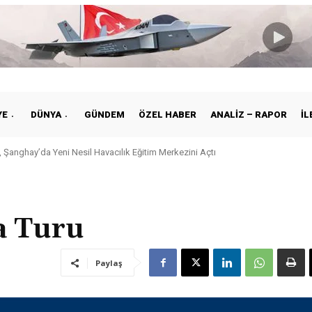
YE
DÜNYA
GÜNDEM
ÖZEL HABER
ANALIZ – RAPOR
İL
 Şanghay’da Yeni Nesil Havacılık Eğitim Merkezini Açtı
a Turu
Paylaş