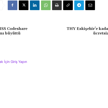
SS Codeshare
THY Eskişehir’e kada
nı büyüttü
ücretsi
 İçin Giriş Yapın