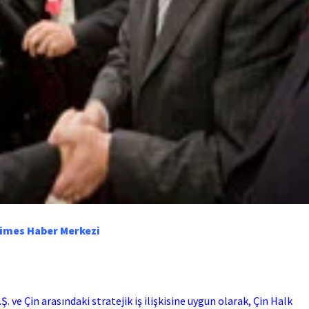
Times Haber Merkezi
. ve Çin arasındaki stratejik iş ilişkisine uygun olarak, Çin Halk