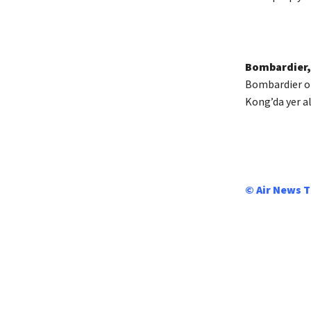
Bombardier,
Bombardier of
Kong’da yer al
© Air News 