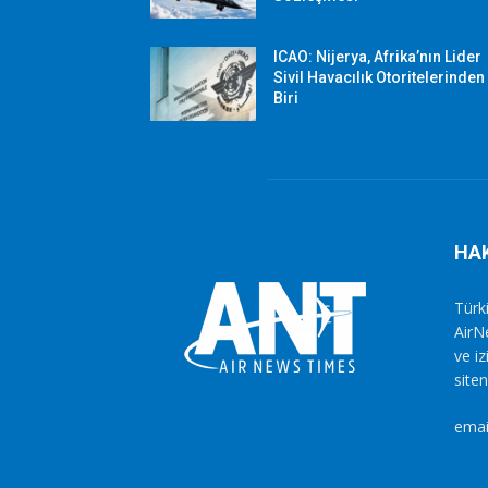
ICAO: Nijerya, Afrika’nın Lider
Sivil Havacılık Otoritelerinden
Biri
HA
Türki
AirN
ve i
siten
emai