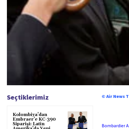
Seçtiklerimiz
© Air News 
Kolombiya’dan
Embraer’e KC-390
Siparişi: Latin
Bombardier A.Ş
Amerika’da Yeni