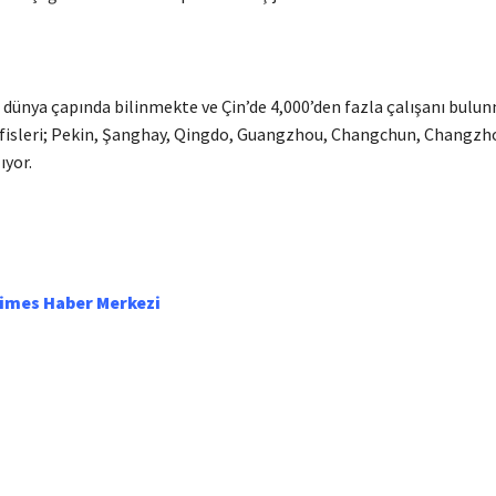
dünya çapında bilinmekte ve Çin’de 4,000’den fazla çalışanı bulu
isleri; Pekin, Şanghay, Qingdo, Guangzhou, Changchun, Changzh
ıyor.
Times Haber Merkezi