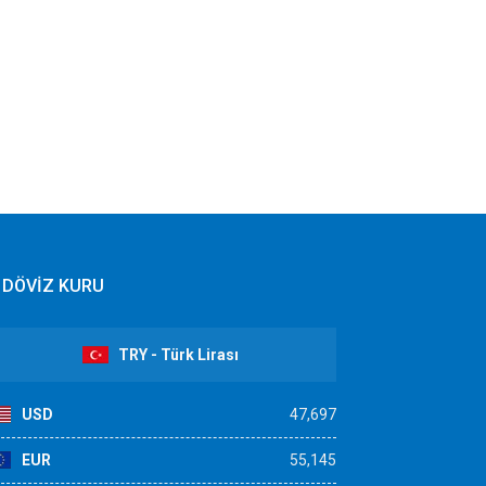
DÖVİZ KURU
TRY - Türk Lirası
USD
47,697
EUR
55,145