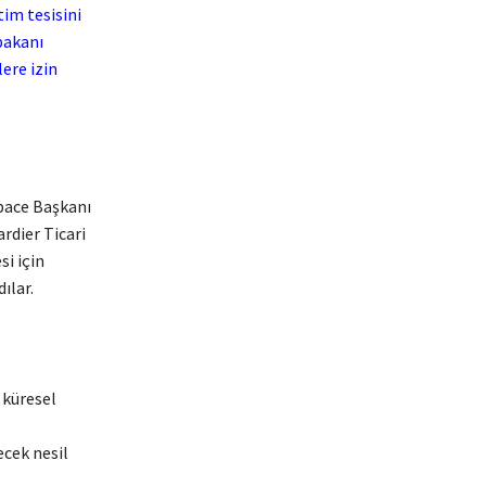
im tesisini
bakanı
ere izin
ace Başkanı
rdier Ticari
si için
ılar.
 küresel
ecek nesil