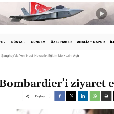
YE
DÜNYA
GÜNDEM
ÖZEL HABER
ANALIZ – RAPOR
İL
 Şanghay’da Yeni Nesil Havacılık Eğitim Merkezini Açtı
 Bombardier’i ziyaret e
Paylaş