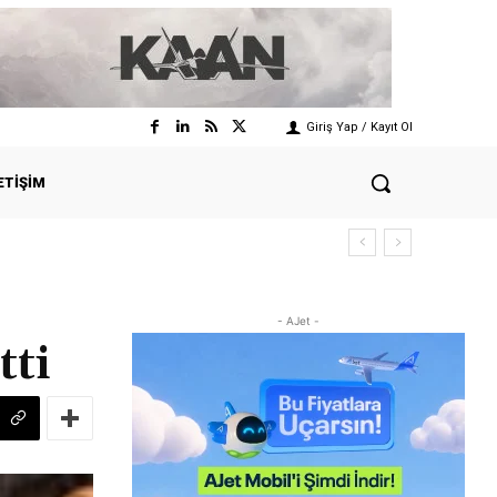
Giriş Yap / Kayıt Ol
ETIŞIM
- AJet -
tti