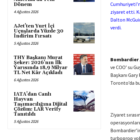
Cumhuriyeti’n
Dönem
ziyaret etti.
4 Ağustos 2026
Dalton McGuin
AJet’ten Yurt İçi
verdi.
Uçuşlarda Yüzde 30
İndirim Fırsatı
5 Ağustos 2026
THY Başkanı Murat
Bombardier A
Şeker: 2026’nın İlk
ve COO’ su Gu
Yarısında 18,9 Milyar
TL Net Kâr Açıkladı
Başkanı Gary R
6 Ağustos 2026
Toronto’da bu
IATA’dan Canlı
Hayvan
Taşımacılığına Dijital
Çözüm: LAR Verify
Tanıtıldı
Ziyaret sırası
5 Ağustos 2026
operasyonlarıy
Bombardier’in
turboprop yolc