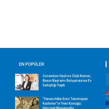
EN POPÜLER
Corendon Hydros Club Kemer,
r
Basın Bayramı Buluşmasına Ev
Sahipliği Yaptı
“Havacılıkta Sınır Tanımayan
Kadınlar”ın Yeni Konuğu:
Hürriyet Munanoğlu