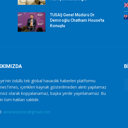
TUSAŞ Genel Müdürü Dr.
Demiroğlu Chatham House’ta
Konuştu
KKIMIZDA
B
ye'nin ödüllü tek global havacılık haberleri platformu
ewsTimes, içerikleri kaynak gösterilmeden alıntı yapılamaz
zinsiz olarak kopyalanamaz, başka yerde yayınlanamaz. Bu
in tüm hakları saklıdır.
l:
airnewstimes@gmail.com