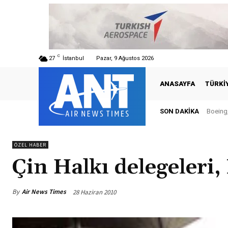
C
27
İstanbul
Pazar, 9 Ağustos 2026
ANASAYFA
TÜRKI
SON DAKIKA
Boeing,
ÖZEL HABER
Çin Halkı delegeleri,
By
Air News Times
28 Haziran 2010