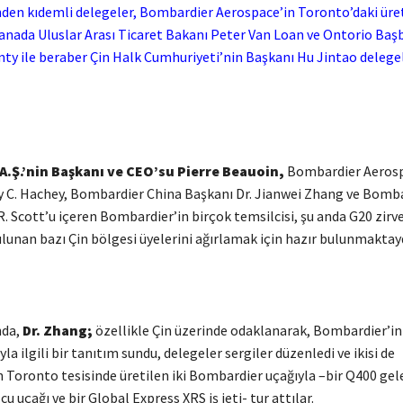
den kıdemli delegeler, Bombardier Aerospace’in Toronto’daki üret
 Kanada Uluslar Arası Ticaret Bakanı Peter Van Loan ve Ontorio Baş
ty ile beraber Çin Halk Cumhuriyeti’nin Başkanı Hu Jintao delegel
.Ş.’nin Başkanı ve CEO’su Pierre Beauoin,
Bombardier Aerosp
y C. Hachey, Bombardier China Başkanı Dr. Jianwei Zhang ve Bomba
. Scott’u içeren Bombardier’in birçok temsilcisi, şu anda G20 zirve
lunan bazı Çin bölgesi üyelerini ağırlamak için hazır bulunmaktayd
nda,
Dr. Zhang;
özellikle Çin üzerinde odaklanarak, Bombardier’in
la ilgili bir tanıtım sundu, delegeler sergiler düzenledi ve ikisi de
 Toronto tesisinde üretilen iki Bombardier uçağıyla –bir Q400 gel
u uçağı ve bir Global Express XRS iş jeti- tur attılar.