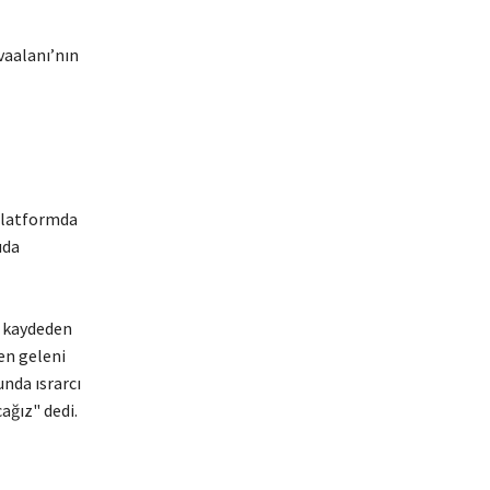
vaalanı’nın
 platformda
uda
 kaydeden
en geleni
nda ısrarcı
ağız" dedi.