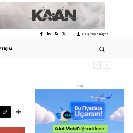
Giriş Yap / Kayıt Ol
ETIŞIM
- AJet -