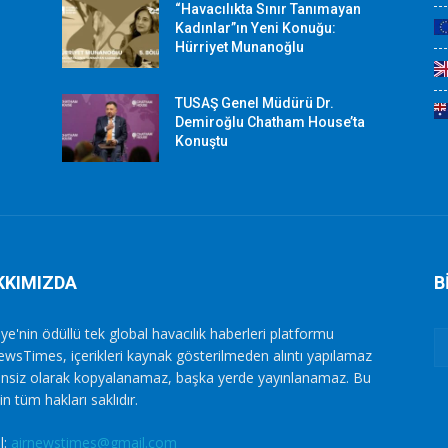
“Havacılıkta Sınır Tanımayan
Kadınlar”ın Yeni Konuğu:
Hürriyet Munanoğlu
TUSAŞ Genel Müdürü Dr.
Demiroğlu Chatham House’ta
Konuştu
KKIMIZDA
B
ye'nin ödüllü tek global havacılık haberleri platformu
ewsTimes, içerikleri kaynak gösterilmeden alıntı yapılamaz
zinsiz olarak kopyalanamaz, başka yerde yayınlanamaz. Bu
in tüm hakları saklıdır.
l:
airnewstimes@gmail.com