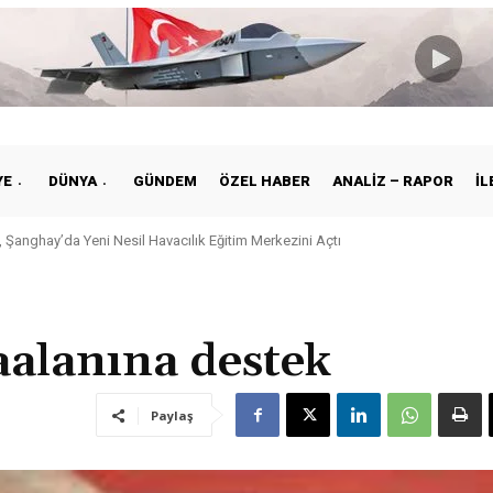
YE
DÜNYA
GÜNDEM
ÖZEL HABER
ANALIZ – RAPOR
İL
 Şanghay’da Yeni Nesil Havacılık Eğitim Merkezini Açtı
alanına destek
Paylaş