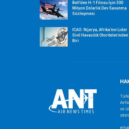
Bell’den H-1 Filosu İçin 300
Milyon Dolarlık Dev Savunma
Sözleşmesi
ICAO: Nijerya, Afrika’nın Lider
Sivil Havacılık Otoritelerinden
Biri
HA
Türki
AirN
ve i
siten
emai