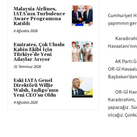
Malaysia Airlines,
IATA’nın Turbulence
Cumhuriyet Ha
Aware Programına
yapımının ger
Katıldı
6 Ağustos 2026
Karaibrahim, 
Emirates, Çok Uluslu
Havaalanı’nın
Kabin Ekibi İçin
Türkiye’de Yeni
Adaylar Arıyor
AK Parti Grup
31 Temmuz 2026
OR-Gİ Havaala
Başbakan’dan d
Eski IATA Genel
Direktörü Willie
Walsh, Indigo’nun
OR-Gİ Havaal
Yeni CEO’su Oldu
Karaibrahim, "
4 Ağustos 2026
yapacağız . S
olcağız. Çünkü