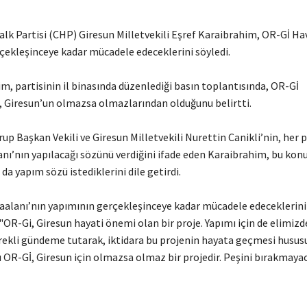
lk Partisi (CHP) Giresun Milletvekili Eşref Karaibrahim, OR-Gİ Ha
çekleşinceye kadar mücadele edeceklerini söyledi.
partisinin il binasında düzenlediği basın toplantısında, OR-Gİ
, Giresun’un olmazsa olmazlarından olduğunu belirtti.
 Başkan Vekili ve Giresun Milletvekili Nurettin Canikli’nin, her
nı’nın yapılacağı sözünü verdiğini ifade eden Karaibrahim, bu kon
a yapım sözü istediklerini dile getirdi.
anı’nın yapımının gerçekleşinceye kadar mücadele edeceklerini
OR-Gi, Giresun hayati önemi olan bir proje. Yapımı için de elimizd
ürekli gündeme tutarak, iktidara bu projenin hayata geçmesi hususu
 OR-Gİ, Giresun için olmazsa olmaz bir projedir. Peşini bırakmayac