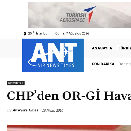
C
25
İstanbul
Cuma, 7 Ağustos 2026
ANASAYFA
TÜRKI
SON DAKIKA
Boeing,
RÖPORTAJ
CHP’den OR-Gİ Hava
By
Air News Times
16 Nisan 2010