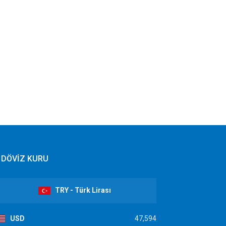
DÖVİZ KURU
TRY - Türk Lirası
USD
47,594