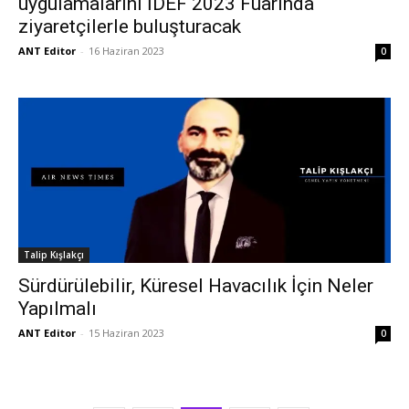
uygulamalarını İDEF 2023 Fuarında
ziyaretçilerle buluşturacak
ANT Editor
-
16 Haziran 2023
0
Talip Kışlakçı
Sürdürülebilir, Küresel Havacılık İçin Neler
Yapılmalı
ANT Editor
-
15 Haziran 2023
0