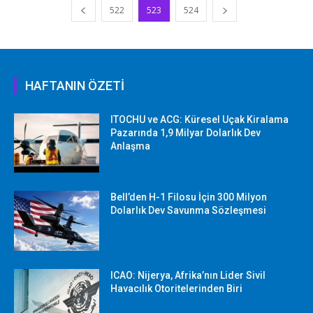
522
523
524
HAFTANIN ÖZETİ
ITOCHU ve ACG: Küresel Uçak Kiralama
Pazarında 1,9 Milyar Dolarlık Dev
Anlaşma
Bell’den H-1 Filosu İçin 300 Milyon
Dolarlık Dev Savunma Sözleşmesi
ICAO: Nijerya, Afrika’nın Lider Sivil
Havacılık Otoritelerinden Biri