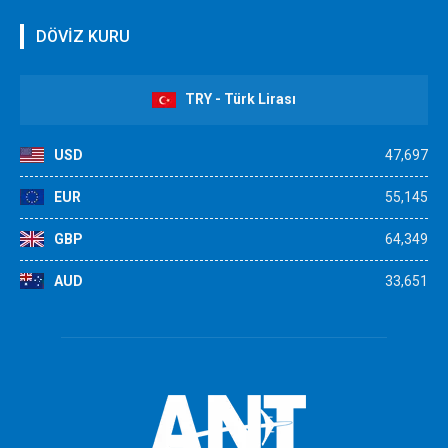
DÖVİZ KURU
TRY - Türk Lirası
USD
47,697
EUR
55,145
GBP
64,349
AUD
33,651