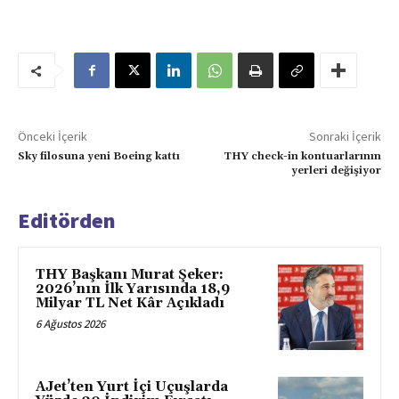
Önceki İçerik
Sonraki İçerik
Sky filosuna yeni Boeing kattı
THY check-in kontuarlarının
yerleri değişiyor
Editörden
THY Başkanı Murat Şeker:
2026’nın İlk Yarısında 18,9
Milyar TL Net Kâr Açıkladı
6 Ağustos 2026
AJet’ten Yurt İçi Uçuşlarda