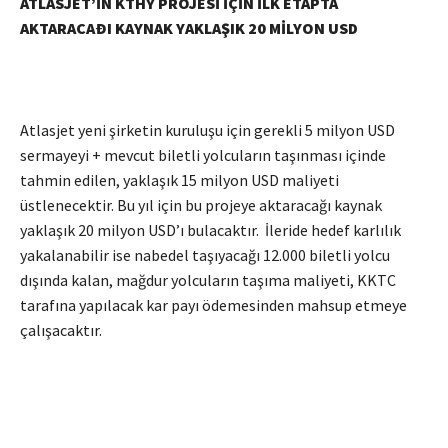
ATLASJET’İN KTHY PROJESİ İÇİN İLK ETAPTA
AKTARACAÐI KAYNAK YAKLAŞIK 20 MİLYON USD
Atlasjet yeni şirketin kuruluşu için gerekli 5 milyon USD
sermayeyi + mevcut biletli yolcuların taşınması içinde
tahmin edilen, yaklaşık 15 milyon USD maliyeti
üstlenecektir. Bu yıl için bu projeye aktaracağı kaynak
yaklaşık 20 milyon USD’ı bulacaktır. İleride hedef karlılık
yakalanabilir ise nabedel taşıyacağı 12.000 biletli yolcu
dışında kalan, mağdur yolcuların taşıma maliyeti, KKTC
tarafına yapılacak kar payı ödemesinden mahsup etmeye
çalışacaktır.