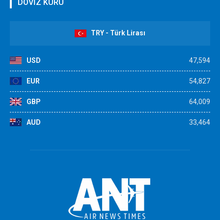
DÖVİZ KURU
TRY - Türk Lirası
USD
47,594
EUR
54,827
GBP
64,009
AUD
33,464