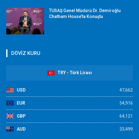
TUSAŞ Genel Müdürü Dr. Demiroğlu
Chatham House’ta Konuştu
DÖVİZ KURU
TRY - Türk Lirası
USD
47,662
EUR
54,916
GBP
64,121
AUD
33,499