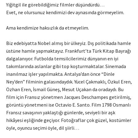
Yiğitgil ile görebildiğimiz filmler düşündürdü…
Evet, ne olursunuz kendimizi dev aynasında görmeyelim.
Ama kendimize haksızlık da etmeyelim.
Biz edebiyatta Nobel almış bir ülkeyiz. Dış politikada hamle
üstüne hamle yapmaktayız. Frankfurt’ta Türk Kitap Bayrağı
dalgalanıyor. Futbolda temsilcilerimiz dünyanın en iyi
takımlarında aslanlar gibi top koşturmaktalar. Sinemada
inanılmaz işler yapılmakta. Antalya’dan önce “Dinle
Ney’den” filminin galasındaydık. Yücel Çakmaklı, Özkul Eren,
Özhan Eren, İsmail Güneş, Mesut Uçakan da oradaydı. Bu
film için Fransız yönetmen Jacques Deschampes getirilmiş,
görüntü yönetmeni ise Octavio E. Santo. Film 1798 Osmanlı
Fransız savaşının yaklaştığı günlerde, seviyeli bir aşk
hikâyesi eşliğinde geçiyor. Fotoğraflar çok güzel, kostümler
öyle, oyuncu seçimi öyle, dil şiirli…