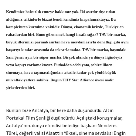
Kendimize haksızlık etmeye hakkımız yok. İki asırdır dışarıdan
aldığımız telkinlerle bizzat kendi kendimiz hırpalamaktayız. Bu
kompleksten kurtulma vaktidir. Dünya, ekonomik krizde, Türkiye en
rahatlardan biri. Bunu görmemek hangi insafa sığar? TAV bir marka,
büyük illerimizi parmak ısırtan hava meydanlarıyla donattığı gibi aynı
başarıyı kıtalar arasında da tekrarlamakta. TAV bir marka, başındaki
Sani Şener ayrı bir süper marka. Birçok alanda ya dünya ligindeyiz
veya kapıyı zorlamaktayız. Futboldan edebiyata, şehircilikten
sinemaya, hava taşımacılığından tekstile kadar çok yönlü büyük
muvaffakiyetlere sahibiz. Bugün THY Star Alliance üyesi nadir
şirketlerden biri.
Bunları bize Antalya, bir kere daha düşündürdü. Altın
Portakal Film Şenliği düşündürdü. Açılıştaki konuşmalar,
Antalya’nın. dünya efendisi belediye başkanı Menderes
Türel, değerli valisi Alaattin Yüksel, sinema sevdalısı Engin