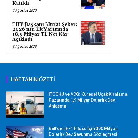
Katıldı
6 Ağustos 2026
THY Başkanı Murat Şeker:
2026’nın İlk Yarısında
18,9 Milyar TL Net Kâr
Açıkladı
6 Ağustos 2026
HAFTANIN ÖZETİ
ITOCHU ve ACG: Küresel Uçak Kiralama
Pazarında 1,9 Milyar Dolarlık Dev
Anlaşma
Bell’den H-1 Filosu İçin 300 Milyon
Dolarlık Dev Savunma Sözleşmesi