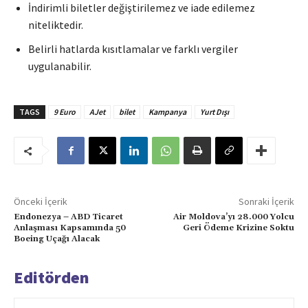
İndirimli biletler değiştirilemez ve iade edilemez
niteliktedir.
Belirli hatlarda kısıtlamalar ve farklı vergiler
uygulanabilir.
TAGS
9 Euro
AJet
bilet
Kampanya
Yurt Dışı
Önceki İçerik
Sonraki İçerik
Endonezya – ABD Ticaret
Air Moldova’yı 28.000 Yolcu
Anlaşması Kapsamında 50
Geri Ödeme Krizine Soktu
Boeing Uçağı Alacak
Editörden