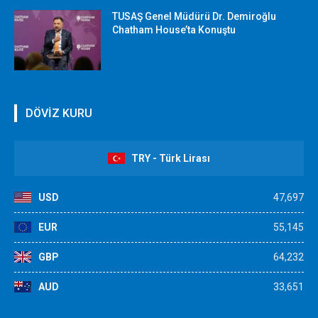
TUSAŞ Genel Müdürü Dr. Demiroğlu
Chatham House’ta Konuştu
DÖVİZ KURU
TRY - Türk Lirası
USD
47,697
EUR
55,145
GBP
64,232
AUD
33,651