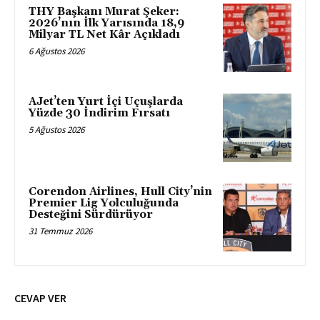
THY Başkanı Murat Şeker:
2026’nın İlk Yarısında 18,9
Milyar TL Net Kâr Açıkladı
6 Ağustos 2026
AJet’ten Yurt İçi Uçuşlarda
Yüzde 30 İndirim Fırsatı
5 Ağustos 2026
Corendon Airlines, Hull City’nin
Premier Lig Yolculuğunda
Desteğini Sürdürüyor
31 Temmuz 2026
CEVAP VER