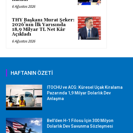
6 Ağustos 2026
THY Başkanı Murat Şeker:
2026’nın İlk Yarısında
18,9 Milyar TL Net Kâr
Açıkladı
6 Ağustos 2026
HAFTANIN ÖZETİ
ITOCHU ve ACG: Küresel Uçak Kiralama
Pazarında 1,9 Milyar Dolarlık Dev
Anlaşma
Bell’den H-1 Filosu İçin 300 Milyon
Dolarlık Dev Savunma Sözleşmesi