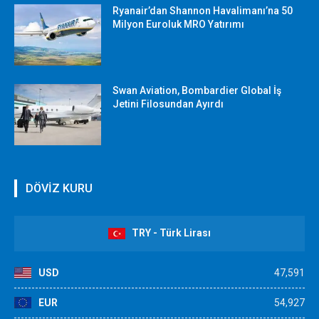
Ryanair’dan Shannon Havalimanı’na 50
Milyon Euroluk MRO Yatırımı
Swan Aviation, Bombardier Global İş
Jetini Filosundan Ayırdı
DÖVİZ KURU
TRY - Türk Lirası
USD
47,591
EUR
54,927