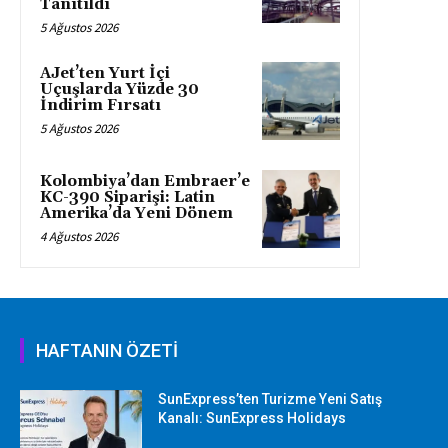
Tanıtıldı
5 Ağustos 2026
AJet’ten Yurt İçi
Uçuşlarda Yüzde 30
İndirim Fırsatı
5 Ağustos 2026
Kolombiya’dan Embraer’e
KC-390 Siparişi: Latin
Amerika’da Yeni Dönem
4 Ağustos 2026
HAFTANIN ÖZETİ
SunExpress’ten Turizme Yeni Satış
Kanalı: SunExpress Holidays