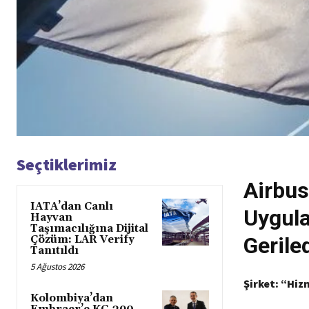
Seçtiklerimiz
Airbus
IATA’dan Canlı
Uygula
Hayvan
Taşımacılığına Dijital
Gerile
Çözüm: LAR Verify
Tanıtıldı
5 Ağustos 2026
Şirket: “Hi
Kolombiya’dan