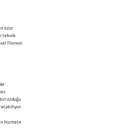
in özür
n teknik
sel filonun
nde
or.
biri olduğu
atabiliyor.
en hizmete