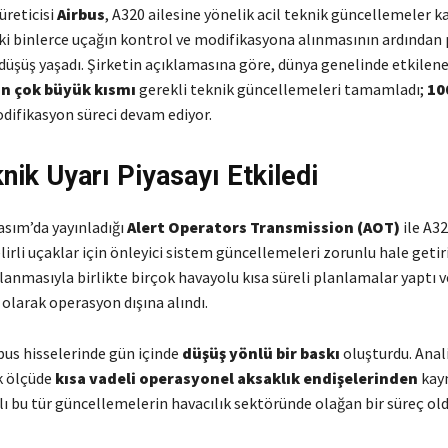
üreticisi
Airbus
, A320 ailesine yönelik acil teknik güncellemeler 
aki binlerce uçağın kontrol ve modifikasyona alınmasının ardından 
r düşüş yaşadı. Şirketin açıklamasına göre, dünya genelinde etkilen
an çok büyük kısmı
gerekli teknik güncellemeleri tamamladı;
10
difikasyon süreci devam ediyor.
nik Uyarı Piyasayı Etkiledi
asım’da yayınladığı
Alert Operators Transmission (AOT)
ile A3
lirli uçaklar için önleyici sistem güncellemeleri zorunlu hale getiri
klanmasıyla birlikte birçok havayolu kısa süreli planlamalar yaptı v
 olarak operasyon dışına alındı.
bus hisselerinde gün içinde
düşüş yönlü bir baskı
oluşturdu. Anali
k ölçüde
kısa vadeli operasyonel aksaklık endişelerinden
kayn
lı bu tür güncellemelerin havacılık sektöründe olağan bir süreç o