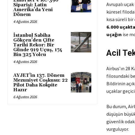
Embraer’e KC-390
Avrupalı uçak 
Siparişi: Latin
Amerika’da Yeni
küresel filod
Dönem
kısa süreli bi
4 Ağustos 2026
6.000 uçakt
uçağın
ise mo
İstanbul Sabiha
Gökçen’den Çifte
Tarihi Rekor: Bir
Günde 919 Uçuş, 174
Acil Tek
Bin 325 Yolcu
4 Ağustos 2026
Airbus’ın 28 K
AYJET’in 137. Dönem
filosundaki be
Mezuniyet Coşkusu: 22
Bildirinin açı
Pilot Daha Kokpite
Hazır
uçaklar geçici
6 Ağustos 2026
Bu durum, Air
düşüşün büyü
güvenlik odak
vurguluyor.