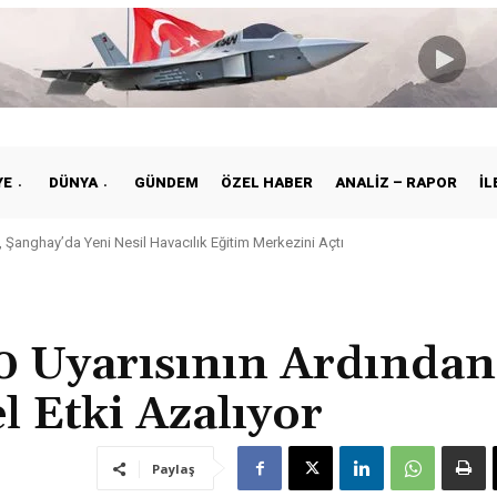
YE
DÜNYA
GÜNDEM
ÖZEL HABER
ANALIZ – RAPOR
İL
 Şanghay’da Yeni Nesil Havacılık Eğitim Merkezini Açtı
20 Uyarısının Ardından
l Etki Azalıyor
Paylaş