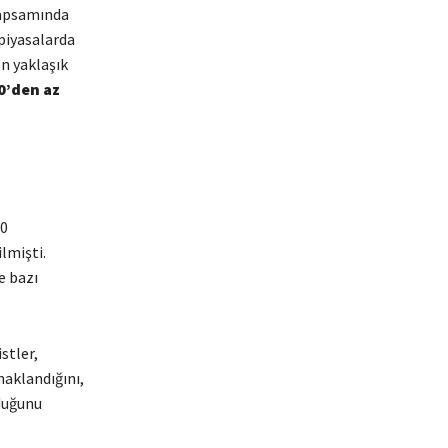
kapsamında
piyasalarda
en yaklaşık
0’den az
20
lmişti.
e bazı
stler,
aklandığını,
lduğunu