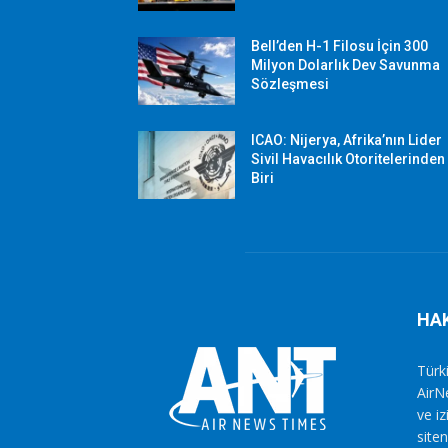
Bell’den H-1 Filosu İçin 300
Milyon Dolarlık Dev Savunma
Sözleşmesi
ICAO: Nijerya, Afrika’nın Lider
Sivil Havacılık Otoritelerinden
Biri
HA
Türki
AirN
ve i
siten