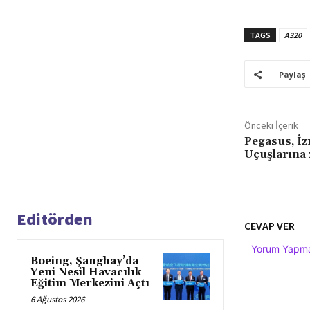
TAGS
A320
Paylaş
Önceki İçerik
Pegasus, İz
Uçuşlarına 
Editörden
CEVAP VER
Yorum Yapmak
Boeing, Şanghay’da
Yeni Nesil Havacılık
Eğitim Merkezini Açtı
6 Ağustos 2026