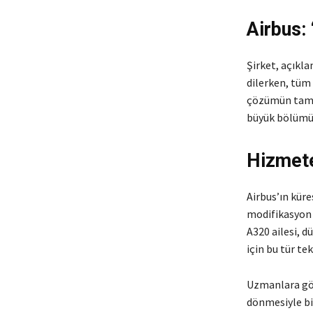
Airbus:
Şirket, açıkl
dilerken, tüm 
çözümün ta
büyük bölümün
Hizmet
Airbus’ın küre
modifikasyon s
A320 ailesi, d
için bu tür te
Uzmanlara gör
dönmesiyle bi