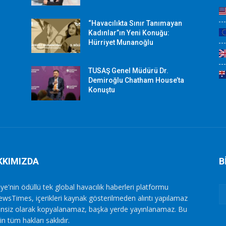
“Havacılıkta Sınır Tanımayan
Kadınlar”ın Yeni Konuğu:
Hürriyet Munanoğlu
TUSAŞ Genel Müdürü Dr.
Demiroğlu Chatham House’ta
Konuştu
KKIMIZDA
B
ye'nin ödüllü tek global havacılık haberleri platformu
ewsTimes, içerikleri kaynak gösterilmeden alıntı yapılamaz
zinsiz olarak kopyalanamaz, başka yerde yayınlanamaz. Bu
in tüm hakları saklıdır.