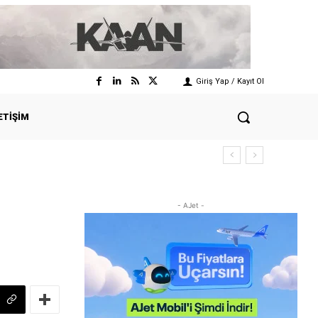
Giriş Yap / Kayıt Ol
ETIŞIM
- AJet -