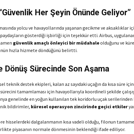
 “Güvenlik Her Şeyin Önünde Geliyor”
amasında yolcu ve havayollarında yaşanan gecikme ve aksaklıklar iç
paydaşların gösterdiği işbirliği için teşekkür etti. Airbus, uygulana
mamen
güvenlik amaçlı önleyici bir müdahale
olduğunu ve küre
ün hızla hizmete döndüğünü belirtti.
e Dönüş Sürecinde Son Aşama
sel teknik destek ekipleri, kalan az sayıdaki uçağın da kısa süre içi
ürecini tamamlaması için havayollarıyla koordineli şekilde çalışıy
ünya genelinde en yoğun kullanılan tek koridorlu uçak serilerinden 
knik bildirimler,
küresel operasyon zincirinde geçici etkiler
yar
e hisselerdeki dalgalanmanın kısa vadeli olduğu, filonun tamam
rlikte piyasanın normale dönmesinin beklendiği ifade ediliyor.