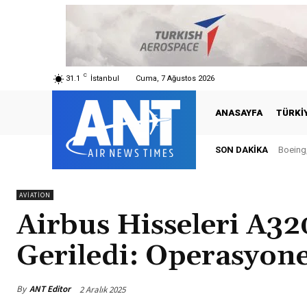
C
31.1
İstanbul
Cuma, 7 Ağustos 2026
ANASAYFA
TÜRKI
SON DAKIKA
Boeing,
AVIATION
Airbus Hisseleri A3
Geriledi: Operasyone
By
ANT Editor
2 Aralık 2025