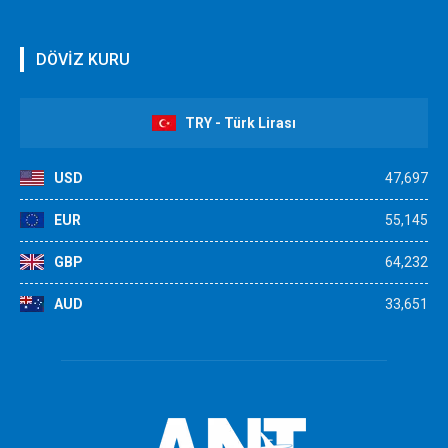
DÖVİZ KURU
TRY - Türk Lirası
USD
47,697
EUR
55,145
GBP
64,232
AUD
33,651