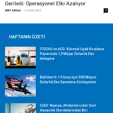
Geriledi: Operasyonel Etki Azalıyor
ANT Editor
-
2 Aralık 2025
0
HAFTANIN ÖZETİ
ITOCHU ve ACG: Küresel Uçak Kiralama
Pazarında 1,9 Milyar Dolarlık Dev
Anlaşma
Bell’den H-1 Filosu İçin 300 Milyon
Dolarlık Dev Savunma Sözleşmesi
ICAO: Nijerya, Afrika’nın Lider Sivil
Havacılık Otoritelerinden Biri