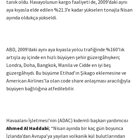
tanık oldu. Havayolunun kargo faaliyeti de, 2009’daki aynı
aya kıyasla elde edilen %21.3’e kadar yükselen tonajla Nisan
ayında oldukça yükseldi.
ABD, 2009’daki aynı aya kıyasla yolcu trafiğinde %160’lık
artışla ay içinde en hızlı büyüyen şehir güzergâhıyken;
Londra, Doha, Bangkok, Manila ve Cidde en iyi beş
güzergâhıydı. Bu büyüme Etihad’ın Şikago eklemesine ve
American Airlines’la olan code share anlaşması aracılığıyla
büyüyen bağlılığına atfedilebilir.
Havaalanı İşletmesi’nin (ADAC) kıdemli başkan yardımcısı
Ahmed Al Haddabi
; “Nisan ayında bir kaç gün boyunca
İzlanda’dan Avrupa’ya yayılan volkanik kül bulutlarından