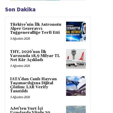
Son Dakika
Türkiye’nin İlk Astronotu
Alper Gezeravcı
Tuğgeneralliğe Terfi Etti
5 Ağustos 2026
THY, 2026’nın İlk
Yarısında 18,9 Milyar TL
Net Kâr Açıkladı
5 Ağustos 2026
IATA’dan Canlı Hayvan
Taşımacılığına Dijital
Çözüm: LAR Verify
Tanıtıldı
5 Ağustos 2026
AJet’ten Yurt İçi
Uçuşlarda Yüzde 30