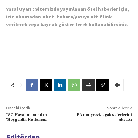
Yasal Uyarı : Sitemizde yayınlanan özel haberler için,
izin alınmadan alıntı habere/yazıya aktif link
verilerek veya kaynak gösterilerek kullanabilirsiniz.
Önceki İçerik
Sonraki İçerik
ISG Havalimanı’ndan
BA’nın grevi, uçak seferlerini
‘Hoşgeldin Kutlaması
aksattı
Editörden