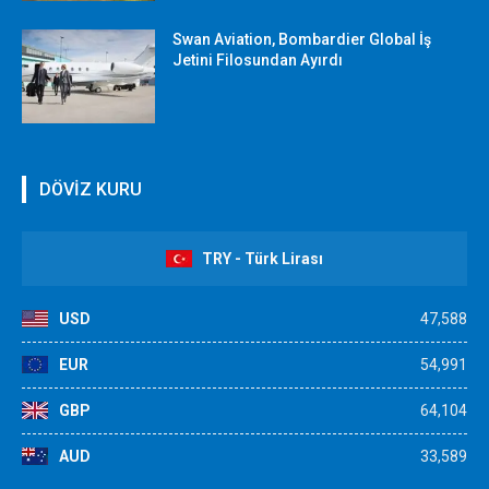
Swan Aviation, Bombardier Global İş
Jetini Filosundan Ayırdı
DÖVİZ KURU
TRY - Türk Lirası
USD
47,588
EUR
54,991
GBP
64,104
AUD
33,589