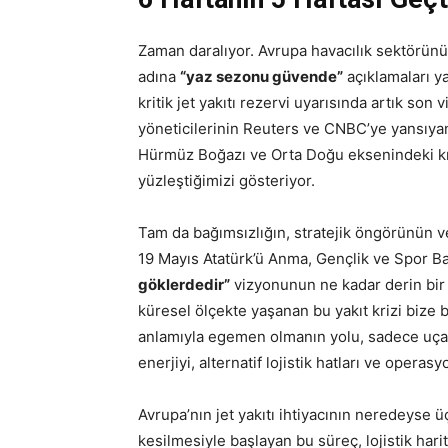
Zaman daralıyor. Avrupa havacılık sektörünün
adına
“yaz sezonu güvende”
açıklamaları ya
kritik jet yakıtı rezervi uyarısında artık son 
yöneticilerinin Reuters ve CNBC’ye yansıyan
Hürmüz Boğazı ve Orta Doğu eksenindeki kri
yüzleştiğimizi gösteriyor.
Tam da bağımsızlığın, stratejik öngörünün ve 
19 Mayıs Atatürk’ü Anma, Gençlik ve Spor Ba
göklerdedir”
vizyonunun ne kadar derin bir l
küresel ölçekte yaşanan bu yakıt krizi bize 
anlamıyla egemen olmanın yolu, sadece uçak 
enerjiyi, alternatif lojistik hatları ve oper
Avrupa’nın jet yakıtı ihtiyacının neredeyse ü
kesilmesiyle başlayan bu süreç, lojistik harit