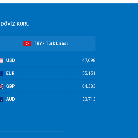
DÖVİZ KURU
TRY - Türk Lirası
USD
47,698
EUR
55,151
GBP
64,383
AUD
33,713