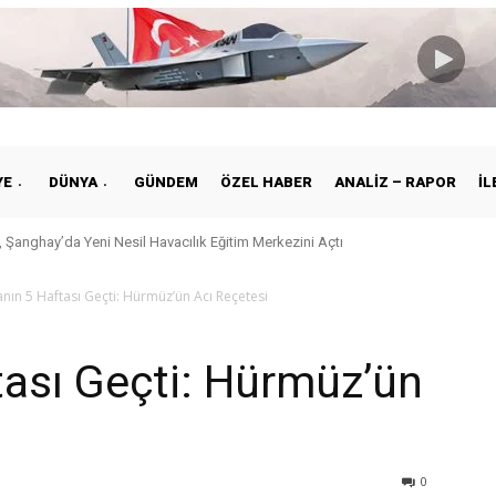
YE
DÜNYA
GÜNDEM
ÖZEL HABER
ANALIZ – RAPOR
İL
 Şanghay’da Yeni Nesil Havacılık Eğitim Merkezini Açtı
anın 5 Haftası Geçti: Hürmüz’ün Acı Reçetesi
tası Geçti: Hürmüz’ün
0