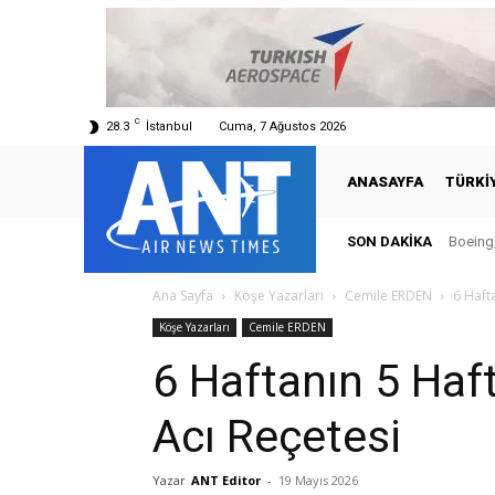
C
28.3
İstanbul
Cuma, 7 Ağustos 2026
ANASAYFA
TÜRKI
SON DAKIKA
Boeing,
Ana Sayfa
Köşe Yazarları
Cemile ERDEN
6 Haft
Köşe Yazarları
Cemile ERDEN
6 Haftanın 5 Haf
Acı Reçetesi
Yazar
ANT Editor
-
19 Mayıs 2026