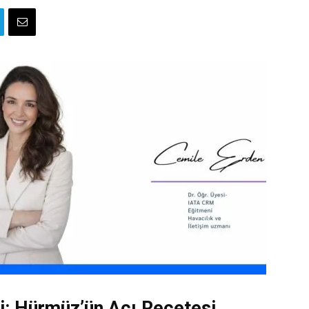
ti: Hürmüz’ün Acı Reçetesi