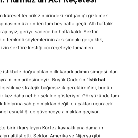
 küresel tedarik zincirindeki kırılganlığı gizlemek
pmasının üzerinden tam beş hafta geçti. Altı haftalık
virajdayız; geriye sadece bir hafta kaldı. Sektör
 o temkinli söylemlerinin arkasındaki gerçeklik,
zin sektöre kestiği acı reçeteyle tamamen
istikbale doğru atılan o ilk kararlı adımın simgesi olan
yramı’nın arifesindeyiz. Büyük Önder’in
“İstikbal
ojistik ve stratejik bağımsızlık gerektirdiğini, bugün
bir kez daha net bir şekilde gösteriyor. Gökyüzünde tam
filolarına sahip olmaktan değil; o uçakları uçuracak
asyonel esnekliği de güvenceye almaktan geçiyor.
çte birini karşılayan Körfez kaynaklı ana damarın
aları altüst etti. Sektör, Amerika ve Nijerya gibi