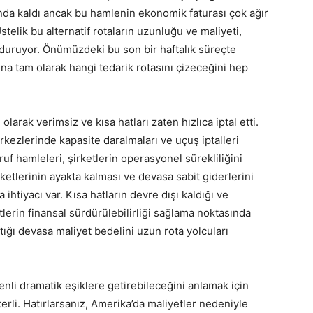
unda kaldı ancak bu hamlenin ekonomik faturası çok ağır
 Üstelik bu alternatif rotaların uzunluğu ve maliyeti,
duruyor. Önümüzdeki bu son bir haftalık süreçte
ına tam olarak hangi tedarik rotasını çizeceğini hep
olarak verimsiz ve kısa hatları zaten hızlıca iptal etti.
kezlerinde kapasite daralmaları ve uçuş iptalleri
uf hamleleri, şirketlerin operasyonel sürekliliğini
etlerinin ayakta kalması ve devasa sabit giderlerini
 ihtiyacı var. Kısa hatların devre dışı kaldığı ve
tlerin finansal sürdürülebilirliği sağlama noktasında
ttığı devasa maliyet bedelini uzun rota yolcuları
enli dramatik eşiklere getirebileceğini anlamak için
rli. Hatırlarsanız, Amerika’da maliyetler nedeniyle