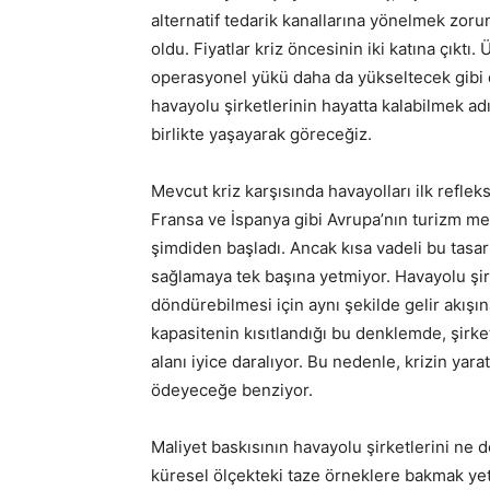
alternatif tedarik kanallarına yönelmek zor
oldu. Fiyatlar kriz öncesinin iki katına çıktı.
operasyonel yükü daha da yükseltecek gibi 
havayolu şirketlerinin hayatta kalabilmek ad
birlikte yaşayarak göreceğiz.
Mevcut kriz karşısında havayolları ilk refleks 
Fransa ve İspanya gibi Avrupa’nın turizm mer
şimdiden başladı. Ancak kısa vadeli bu tasarr
sağlamaya tek başına yetmiyor. Havayolu şirk
döndürebilmesi için aynı şekilde gelir akışına
kapasitenin kısıtlandığı bu denklemde, şirke
alanı iyice daralıyor. Bu nedenle, krizin yara
ödeyeceğe benziyor.
Maliyet baskısının havayolu şirketlerini ne d
küresel ölçekteki taze örneklere bakmak yete