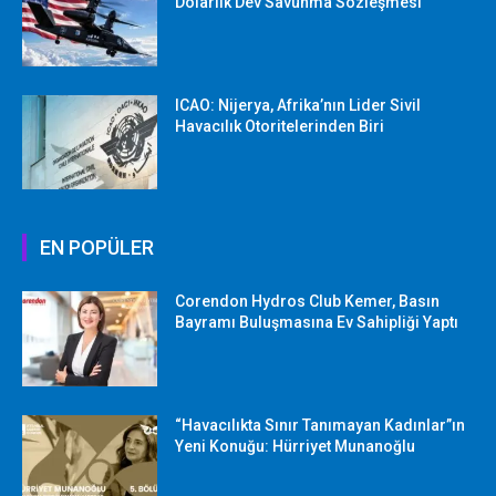
Dolarlık Dev Savunma Sözleşmesi
ICAO: Nijerya, Afrika’nın Lider Sivil
Havacılık Otoritelerinden Biri
EN POPÜLER
Corendon Hydros Club Kemer, Basın
Bayramı Buluşmasına Ev Sahipliği Yaptı
“Havacılıkta Sınır Tanımayan Kadınlar”ın
Yeni Konuğu: Hürriyet Munanoğlu