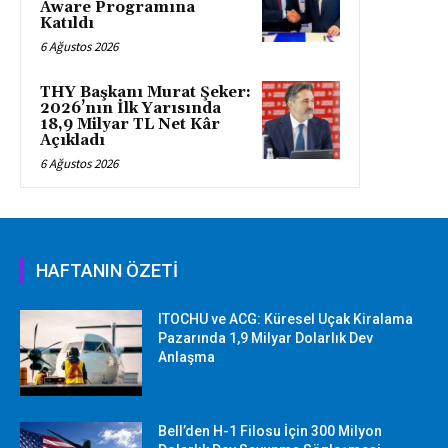
Aware Programına
Katıldı
6 Ağustos 2026
THY Başkanı Murat Şeker:
2026’nın İlk Yarısında
18,9 Milyar TL Net Kâr
Açıkladı
6 Ağustos 2026
HAFTANIN ÖZETİ
ITOCHU ve ACG: Küresel Uçak Kiralama
Pazarında 1,9 Milyar Dolarlık Dev
Anlaşma
Bell’den H-1 Filosu İçin 300 Milyon