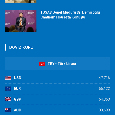
TUSAŞ Genel Müdürü Dr. Demiroğlu
Chatham House’ta Konuştu
DÖVİZ KURU
TRY - Türk Lirası
USD
47,716
EUR
55,122
GBP
64,363
AUD
33,699