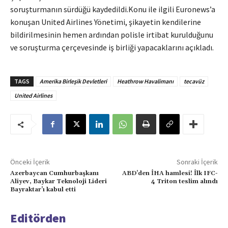
soruşturmanın sürdüğü kaydedildi.Konu ile ilgili Euronews’a
konuşan United Airlines Yönetimi, şikayetin kendilerine
bildirilmesinin hemen ardından polisle irtibat kurulduğunu
ve soruşturma çerçevesinde iş birliği yapacaklarını açıkladı.
TAGS
Amerika Birleşik Devletleri
Heathrow Havalimanı
tecavüz
United Airlines
Önceki İçerik
Sonraki İçerik
Azerbaycan Cumhurbaşkanı
ABD’den İHA hamlesi! İlk IFC-
Aliyev, Baykar Teknoloji Lideri
4 Triton teslim alındı
Bayraktar’ı kabul etti
Editörden