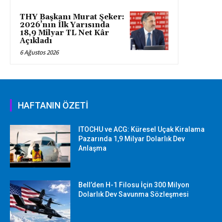
THY Başkanı Murat Şeker:
2026’nın İlk Yarısında
18,9 Milyar TL Net Kâr
Açıkladı
6 Ağustos 2026
HAFTANIN ÖZETİ
ITOCHU ve ACG: Küresel Uçak Kiralama
Pazarında 1,9 Milyar Dolarlık Dev
Anlaşma
Bell’den H-1 Filosu İçin 300 Milyon
Dolarlık Dev Savunma Sözleşmesi