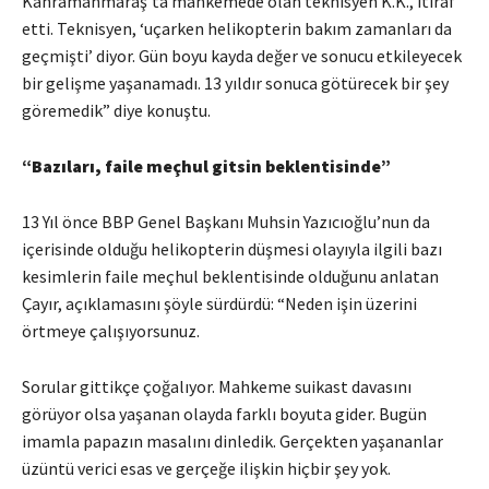
Kahramanmaraş’ta mahkemede olan teknisyen K.K., itiraf
etti. Teknisyen, ‘uçarken helikopterin bakım zamanları da
geçmişti’ diyor. Gün boyu kayda değer ve sonucu etkileyecek
bir gelişme yaşanamadı. 13 yıldır sonuca götürecek bir şey
göremedik” diye konuştu.
“Bazıları, faile meçhul gitsin beklentisinde”
13 Yıl önce BBP Genel Başkanı Muhsin Yazıcıoğlu’nun da
içerisinde olduğu helikopterin düşmesi olayıyla ilgili bazı
kesimlerin faile meçhul beklentisinde olduğunu anlatan
Çayır, açıklamasını şöyle sürdürdü: “Neden işin üzerini
örtmeye çalışıyorsunuz.
Sorular gittikçe çoğalıyor. Mahkeme suikast davasını
görüyor olsa yaşanan olayda farklı boyuta gider. Bugün
imamla papazın masalını dinledik. Gerçekten yaşananlar
üzüntü verici esas ve gerçeğe ilişkin hiçbir şey yok.