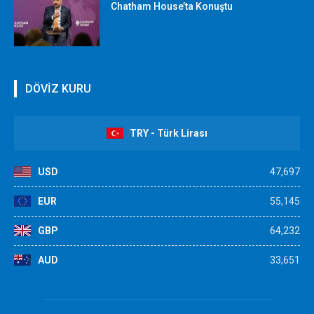
Chatham House’ta Konuştu
DÖVİZ KURU
TRY - Türk Lirası
USD
47,697
EUR
55,145
GBP
64,232
AUD
33,651