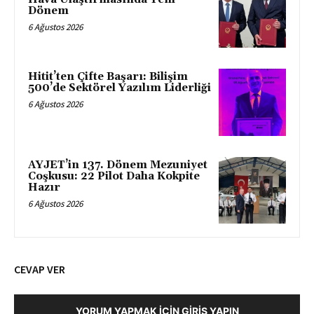
Dönem
6 Ağustos 2026
Hitit’ten Çifte Başarı: Bilişim
500’de Sektörel Yazılım Liderliği
6 Ağustos 2026
AYJET’in 137. Dönem Mezuniyet
Coşkusu: 22 Pilot Daha Kokpite
Hazır
6 Ağustos 2026
CEVAP VER
YORUM YAPMAK İÇIN GIRIŞ YAPIN