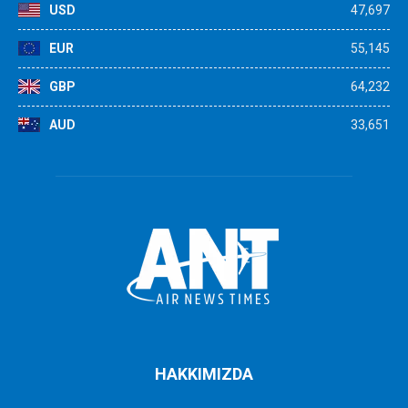
USD
47,697
EUR
55,145
GBP
64,232
AUD
33,651
HAKKIMIZDA