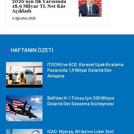
2026’nın İlk Yarısında
18,9 Milyar TL Net Kâr
Açıkladı
6 Ağustos 2026
HAFTANIN ÖZETİ
ITOCHU ve ACG: Küresel Uçak Kiralama
Pazarında 1,9 Milyar Dolarlık Dev
Anlaşma
Bell’den H-1 Filosu İçin 300 Milyon
Dolarlık Dev Savunma Sözleşmesi
ICAO: Nijerya, Afrika’nın Lider Sivil