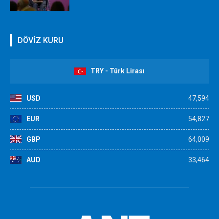
DÖVİZ KURU
TRY - Türk Lirası
USD
47,594
EUR
54,827
GBP
64,009
AUD
33,464