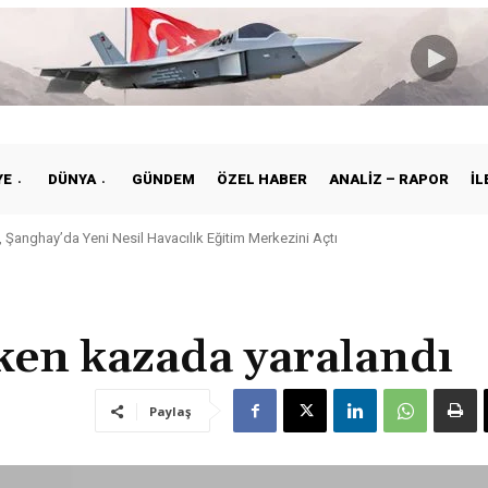
YE
DÜNYA
GÜNDEM
ÖZEL HABER
ANALIZ – RAPOR
İL
 Şanghay’da Yeni Nesil Havacılık Eğitim Merkezini Açtı
ken kazada yaralandı
Paylaş