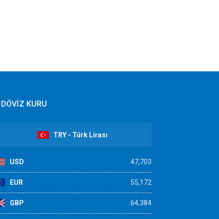
DÖVİZ KURU
TRY - Türk Lirası
USD
47,703
EUR
55,172
GBP
64,384