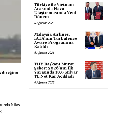
Türkiye ile Vietnam
Arasında Hava
Ulaştırmasında Yeni
Dönem
6 Ağustos 2026
Malaysia Airlines,
IATA’nın Turbulence
Aware Programına
Katıldı
6 Ağustos 2026
THY Başkanı Murat
Şeker: 2026’nın İlk
 direğine
Yarısında 18,9 Milyar
TL Net Kâr Açıkladı
6 Ağustos 2026
arında Milas-
k