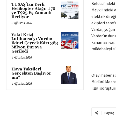
Beldesi’ndeki 
TUSAŞ’tan Yerli
Helikopter Atağı: T70
Mevkii’ndeki v
ve T925 Eş Zamanlı
elektrik direğ
İlerliyor
ekipleri taraf
3 Ağustos 2026
Vardar, yoğun 
Yakıt Krizi
Vardar’ın duru
Lufthansa’yı Vurdu:
kanaması var. 
İkinci Çeyrek Kârı 383
Milyon Euroya
müdahaleyi sü
Geriledi
4 Ağustos 2026
Hava Taksileri
Gerçekten Başlıyor
Olayı haber a
mu?
Müdürü Mazhar
4 Ağustos 2026
ilgili soruştu
Paylaş