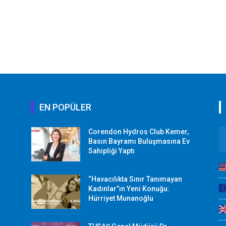
EN POPÜLER
Corendon Hydros Club Kemer,
r
Basın Bayramı Buluşmasına Ev
Sahipliği Yaptı
“Havacılıkta Sınır Tanımayan
Kadınlar”ın Yeni Konuğu:
Hürriyet Munanoğlu