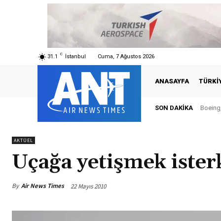
C
31.1
İstanbul
Cuma, 7 Ağustos 2026
ANASAYFA
TÜRKI
SON DAKIKA
Boeing,
AKTÜEL
Uçağa yetişmek ister
By
Air News Times
22 Mayıs 2010