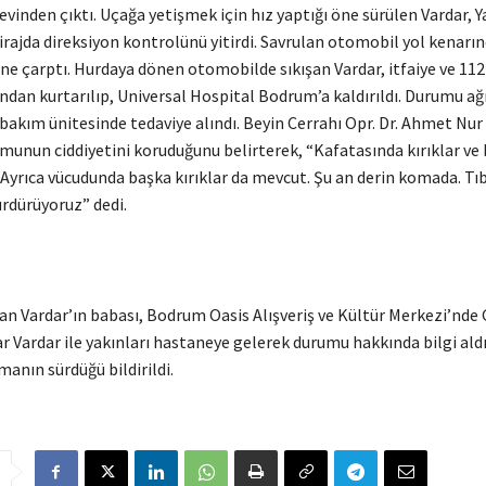
evinden çıktı. Uçağa yetişmek için hız yaptığı öne sürülen Vardar, Y
irajda direksiyon kontrolünü yitirdi. Savrulan otomobil yol kenarı
ine çarptı. Hurdaya dönen otomobilde sıkışan Vardar, itfaiye ve 112 
ından kurtarılıp, Universal Hospital Bodrum’a kaldırıldı. Durumu ağ
bakım ünitesinde tedaviye alındı. Beyin Cerrahı Opr. Dr. Ahmet Nur 
munun ciddiyetini koruduğunu belirterek, “Kafatasında kırıklar ve 
Ayrıca vücudunda başka kırıklar da mevcut. Şu an derin komada. Tı
rdürüyoruz” dedi.
lan Vardar’ın babası, Bodrum Oasis Alışveriş ve Kültür Merkezi’nde
 Vardar ile yakınları hastaneye gelerek durumu hakkında bilgi aldı
rmanın sürdüğü bildirildi.