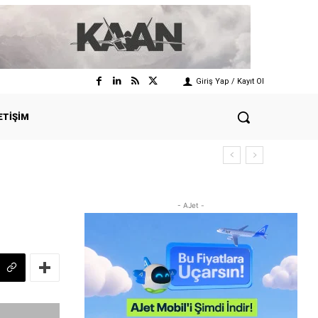
Giriş Yap / Kayıt Ol
ETIŞIM
- AJet -