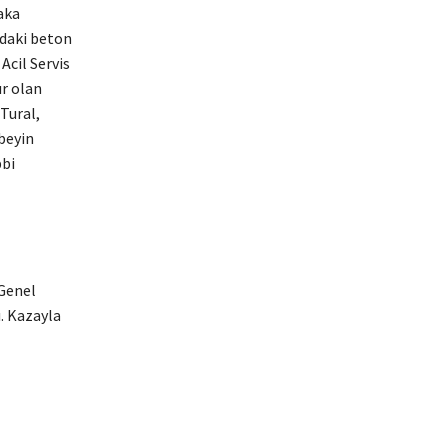
aka
ndaki beton
Acil Servis
ır olan
Tural,
beyin
bbi
 Genel
. Kazayla