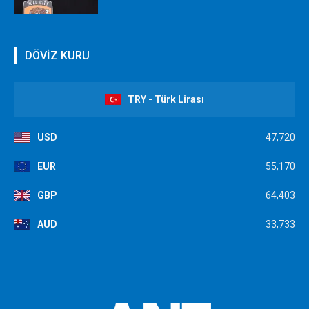
DÖVİZ KURU
TRY - Türk Lirası
USD
47,720
EUR
55,170
GBP
64,403
AUD
33,733