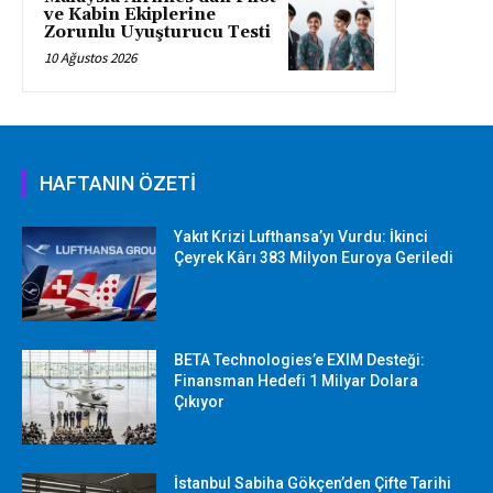
ve Kabin Ekiplerine
Zorunlu Uyuşturucu Testi
10 Ağustos 2026
HAFTANIN ÖZETİ
Yakıt Krizi Lufthansa’yı Vurdu: İkinci
Çeyrek Kârı 383 Milyon Euroya Geriledi
BETA Technologies’e EXIM Desteği:
Finansman Hedefi 1 Milyar Dolara
Çıkıyor
İstanbul Sabiha Gökçen’den Çifte Tarihi