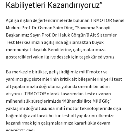
Kabiliyetleri Kazandırıyoruz”
Açılışa ilişkin değerlendirmelerde bulunan TRMOTOR Genel
Müdürü Prof. Dr. Osman Saim Dinç, “Savunma Sanayii
Başkanımız Sayın Prof. Dr. Haluk Görgün’ü Alt Sistemler
Test Merkezimizin açılışında ağırlamaktan büyük
memnuniyet duyduk. Kendilerine, çalışmalarımıza
gösterdikleri yakın ilgi ve destek için teşekkür ediyoruz.
Bu merkezle birlikte, geliştirdiğimiz millî motor ve
yardımcı güç sistemlerinin kritik alt bileşenlerini yerli test
altyapılarımızla doğrulama yolunda önemli bir adım
atıyoruz. TRMOTOR olarak tasarımdan teste uzanan
mühendislik süreçlerimizde ‘Mühendislikte Millî Güç’
yaklaşımı doğrultusunda millî motor teknolojilerinde dışa
bağımlılığı azaltacak bu tür test altyapılarını ülkemize
kazandırmak için çalışmalarımıza kararlılıkla devam
edeceğiz.” dedi.