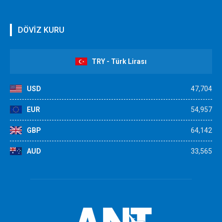
DÖVİZ KURU
TRY - Türk Lirası
USD
47,704
EUR
54,957
GBP
64,142
AUD
33,565