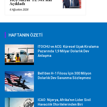
18,9 Milyar TL Net Kâr
Açıkladı
6 Ağustos 2026
HAFTANIN ÖZETİ
ITOCHU ve ACG: Küresel Uçak Kiralama
Pazarında 1,9 Milyar Dolarlık Dev
Anlaşma
Bell’den H-1 Filosu İçin 300 Milyon
Dolarlık Dev Savunma Sözleşmesi
ICAO: Nijerya, Afrika’nın Lider Sivil
Havacılık Otoritelerinden Biri