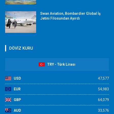
Swan Aviation, Bombardier Global İş
Jetini Filosundan Ayırdı
DÖVİZ KURU
TRY - Türk Lirası
USD
47,577
EUR
54,983
GBP
64,079
AUD
33,576