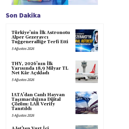
Son Dakika
Türkiye’nin İlk Astronotu
Alper Gezeravcı
Tuğgeneralliğe Terfi Etti
5 Ağustos 2026
THY, 2026’nın İlk
Yarısında 18,9 Milyar TL
Net Kâr Açıkladı
5 Ağustos 2026
IATA’dan Canlı Hayvan
Taşımacılığına Dijital
Çözüm: LAR Verify
Tanıtıldı
5 Ağustos 2026
AJet’ten Yurt İçi