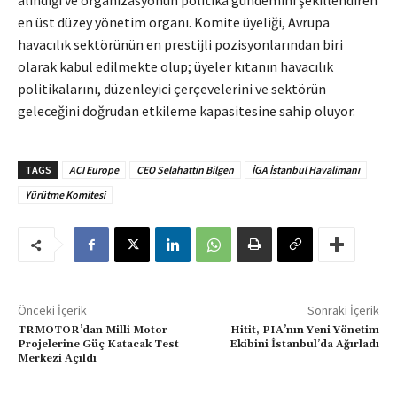
alındığı ve organizasyonun politika gündemini şekillendiren
en üst düzey yönetim organı. Komite üyeliği, Avrupa
havacılık sektörünün en prestijli pozisyonlarından biri
olarak kabul edilmekte olup; üyeler kıtanın havacılık
politikalarını, düzenleyici çerçevelerini ve sektörün
geleceğini doğrudan etkileme kapasitesine sahip oluyor.
TAGS
ACI Europe
CEO Selahattin Bilgen
İGA İstanbul Havalimanı
Yürütme Komitesi
Önceki İçerik
Sonraki İçerik
TRMOTOR’dan Milli Motor
Hitit, PIA’nın Yeni Yönetim
Projelerine Güç Katacak Test
Ekibini İstanbul’da Ağırladı
Merkezi Açıldı