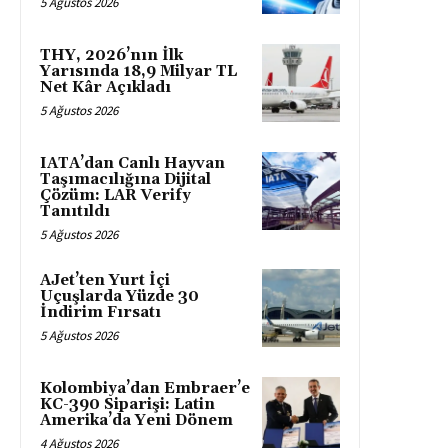
5 Ağustos 2026
THY, 2026’nın İlk
Yarısında 18,9 Milyar TL
Net Kâr Açıkladı
5 Ağustos 2026
IATA’dan Canlı Hayvan
Taşımacılığına Dijital
Çözüm: LAR Verify
Tanıtıldı
5 Ağustos 2026
AJet’ten Yurt İçi
Uçuşlarda Yüzde 30
İndirim Fırsatı
5 Ağustos 2026
Kolombiya’dan Embraer’e
KC-390 Siparişi: Latin
Amerika’da Yeni Dönem
4 Ağustos 2026