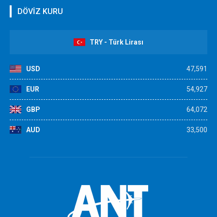
DÖVİZ KURU
TRY - Türk Lirası
USD
47,591
EUR
54,927
GBP
64,072
AUD
33,500