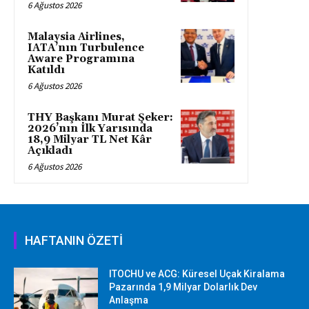
6 Ağustos 2026
Malaysia Airlines,
IATA’nın Turbulence
Aware Programına
Katıldı
6 Ağustos 2026
THY Başkanı Murat Şeker:
2026’nın İlk Yarısında
18,9 Milyar TL Net Kâr
Açıkladı
6 Ağustos 2026
HAFTANIN ÖZETİ
ITOCHU ve ACG: Küresel Uçak Kiralama
Pazarında 1,9 Milyar Dolarlık Dev
Anlaşma