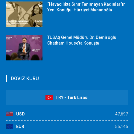
“Havacılıkta Sınır Tanımayan Kadınlar”ın
Yeni Konuğu: Hürriyet Munanoğlu
TUSAŞ Genel Müdürü Dr. Demiroğlu
Chatham House’ta Konuştu
DÖVİZ KURU
TRY - Türk Lirası
USD
47,697
EUR
55,145