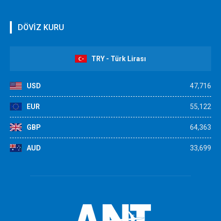
DÖVİZ KURU
TRY - Türk Lirası
USD
47,716
EUR
55,122
GBP
64,363
AUD
33,699