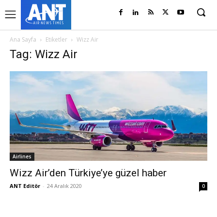
Ana Sayfa
Etiketler
Wizz Air
Tag: Wizz Air
Airlines
Wizz Air’den Türkiye’ye güzel haber
ANT Editör
-
24 Aralık 2020
0