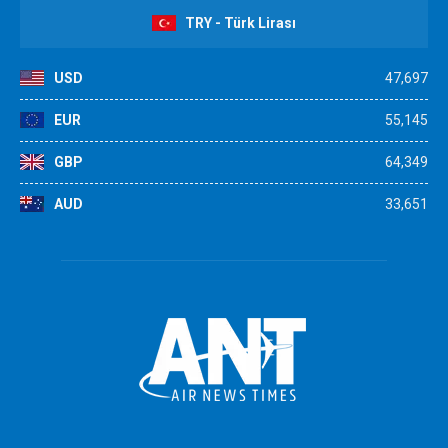
TRY - Türk Lirası
USD
47,697
EUR
55,145
GBP
64,349
AUD
33,651