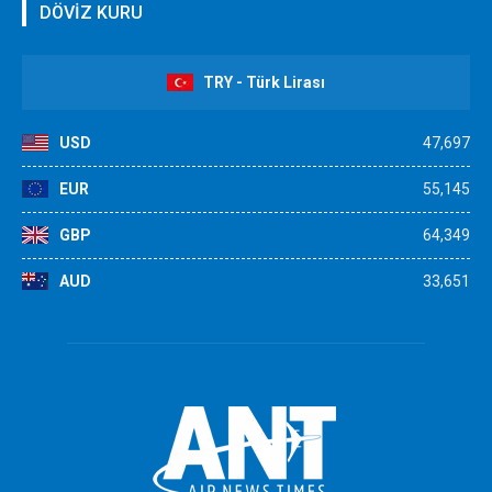
DÖVİZ KURU
TRY - Türk Lirası
USD
47,697
EUR
55,145
GBP
64,349
AUD
33,651